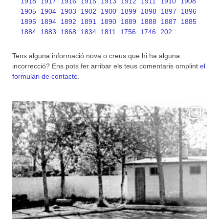
1918
1917
1916
1915
1913
1912
1911
1910
1908
1905
1904
1903
1902
1900
1899
1898
1897
1896
1895
1894
1892
1891
1890
1889
1888
1887
1885
1884
1883
1868
1834
1811
1756
1746
202
Tens alguna informació nova o creus que hi ha alguna
incorrecció? Ens pots fer arribar els teus comentaris omplint
el
formulari de contacte
.