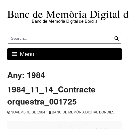
Skip
to
Banc de Memòria Digital d
content
Banc de Memòria Digital de Bordils
Menu
Any:
1984
1984_11_14_Contracte
orquestra_001725
NOVEMBRE DE 1984
BANC DE MEMÒRIA DIGITAL BORDILS