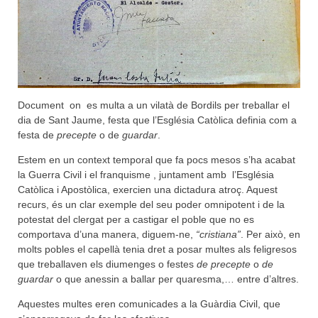
Document on es multa a un vilatà de Bordils per treballar el
dia de Sant Jaume, festa que l’Església Catòlica definia com a
festa de
precepte
o de
guardar
.
Estem en un context temporal que fa pocs mesos s’ha acabat
la Guerra Civil i el franquisme , juntament amb l’Església
Catòlica i Apostòlica, exercien una dictadura atroç. Aquest
recurs, és un clar exemple del seu poder omnipotent i de la
potestat del clergat per a castigar el poble que no es
comportava d’una manera, diguem-ne,
“cristiana”
. Per això, en
molts pobles el capellà tenia dret a posar multes als feligresos
que treballaven els diumenges o festes
de precepte
o
de
guardar
o que anessin a ballar per quaresma,… entre d’altres.
Aquestes multes eren comunicades a la Guàrdia Civil, que