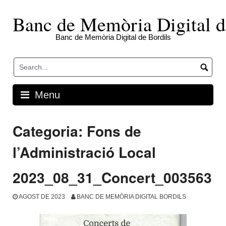
Skip
to
Banc de Memòria Digital d
content
Banc de Memòria Digital de Bordils
Menu
Categoria:
Fons de
l’Administració Local
2023_08_31_Concert_003563
AGOST DE 2023
BANC DE MEMÒRIA DIGITAL BORDILS