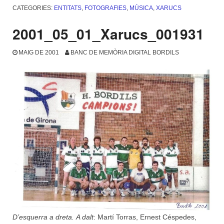
CATEGORIES:
ENTITATS
,
FOTOGRAFIES
,
MÚSICA
,
XARUCS
2001_05_01_Xarucs_001931
MAIG DE 2001
BANC DE MEMÒRIA DIGITAL BORDILS
D’esquerra a dreta.
A dalt
: Martí Torras, Ernest Céspedes,