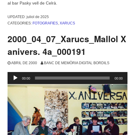
al bar Pasky vell de Celrà.
UPDATED:
juliol de 2025
CATEGORIES:
FOTOGRAFIES
,
XARUCS
2000_04_07_Xarucs_Mallol X
anivers. 4a_000191
ABRIL DE 2000
BANC DE MEMÒRIA DIGITAL BORDILS
Reproductor
00:00
00:00
d'àudio