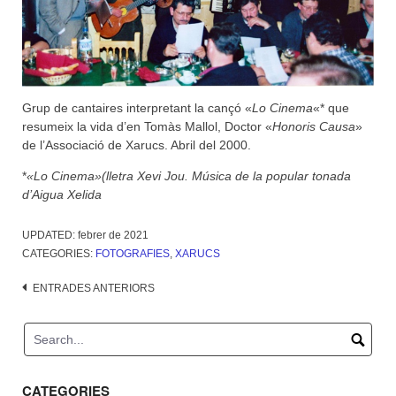
Grup de cantaires interpretant la cançó «
Lo Cinema
«* que
resumeix la vida d’en Tomàs Mallol, Doctor «
Honoris Causa
»
de l’Associació de Xarucs. Abril del 2000.
*
«Lo Cinema»(lletra Xevi Jou. Música de la popular tonada
d’Aigua Xelida
UPDATED:
febrer de 2021
CATEGORIES:
FOTOGRAFIES
,
XARUCS
Navegació
ENTRADES ANTERIORS
d'entrades
CATEGORIES