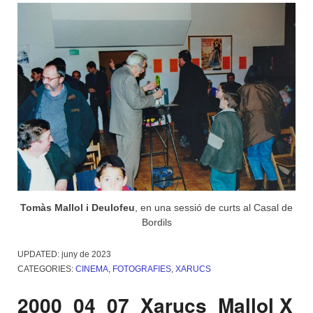
Tomàs Mallol i Deulofeu
, en una sessió de curts al Casal de
Bordils
UPDATED:
juny de 2023
CATEGORIES:
CINEMA
,
FOTOGRAFIES
,
XARUCS
2000_04_07_Xarucs_Mallol X