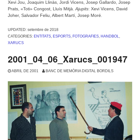
Xevi Jou, Joaquim Llinàs, Jordi Vicens, Josep Gallardo, Josep
Prats, «Toti» Congost, Lluís Mitjà.
Ajupits
: Xevi Vicens, David
Joher, Salvador Feliu, Albert Martí, Josep Moré.
UPDATED:
setembre de 2018
CATEGORIES:
ENTITATS
,
ESPORTS
,
FOTOGRAFIES
,
HANDBOL
,
XARUCS
2001_04_06_Xarucs_001947
ABRIL DE 2001
BANC DE MEMÒRIA DIGITAL BORDILS