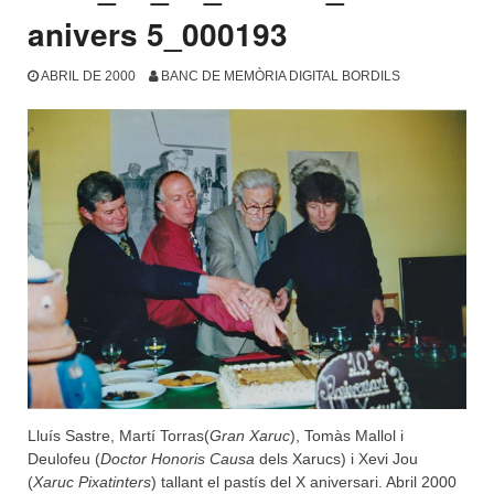
anivers 5_000193
ABRIL DE 2000
BANC DE MEMÒRIA DIGITAL BORDILS
Lluís Sastre, Martí Torras(
Gran Xaruc
), Tomàs Mallol i
Deulofeu (
Doctor Honoris Causa
dels Xarucs) i Xevi Jou
(
Xaruc Pixatinters
) tallant el pastís del X aniversari. Abril 2000