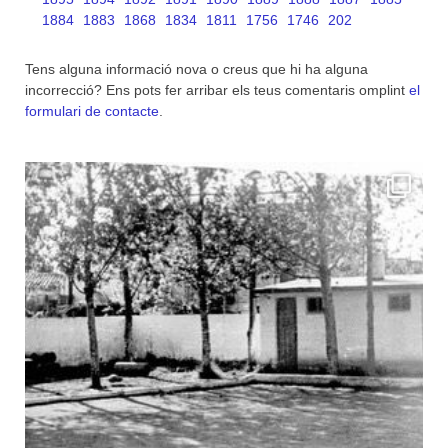
1884
1883
1868
1834
1811
1756
1746
202
Tens alguna informació nova o creus que hi ha alguna
incorrecció? Ens pots fer arribar els teus comentaris omplint
el
formulari de contacte
.