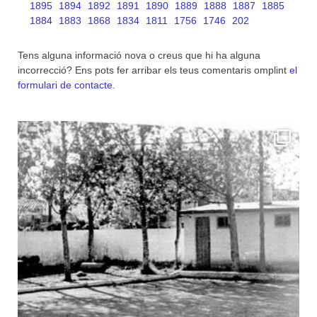
1895
1894
1892
1891
1890
1889
1888
1887
1885
1884
1883
1868
1834
1811
1756
1746
202
Tens alguna informació nova o creus que hi ha alguna
incorrecció? Ens pots fer arribar els teus comentaris omplint
el
formulari de contacte
.