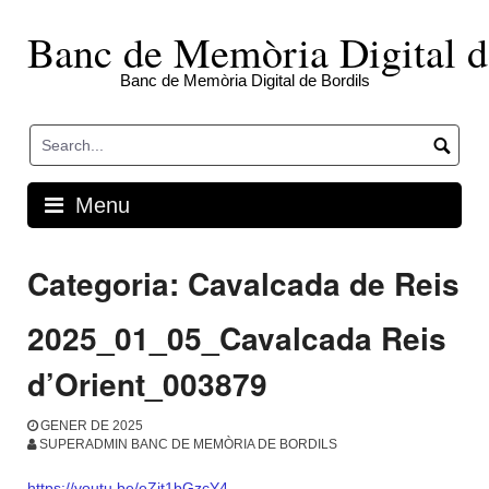
Skip
to
Banc de Memòria Digital d
content
Banc de Memòria Digital de Bordils
Menu
Categoria:
Cavalcada de Reis
2025_01_05_Cavalcada Reis
d’Orient_003879
GENER DE 2025
SUPERADMIN BANC DE MEMÒRIA DE BORDILS
https://youtu.be/eZjt1bGzcY4