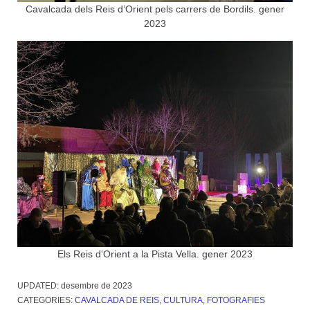
Cavalcada dels Reis d’Orient pels carrers de Bordils. gener
2023
Els Reis d’Orient a la Pista Vella. gener 2023
UPDATED:
desembre de 2023
CATEGORIES:
CAVALCADA DE REIS
,
CULTURA
,
FOTOGRAFIES