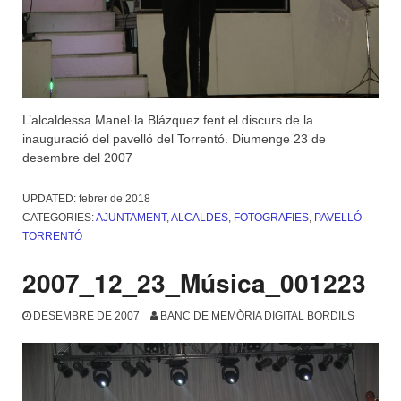
L’alcaldessa Manel·la Blázquez fent el discurs de la
inauguració del pavelló del Torrentó. Diumenge 23 de
desembre del 2007
UPDATED:
febrer de 2018
CATEGORIES:
AJUNTAMENT
,
ALCALDES
,
FOTOGRAFIES
,
PAVELLÓ
TORRENTÓ
2007_12_23_Música_001223
DESEMBRE DE 2007
BANC DE MEMÒRIA DIGITAL BORDILS