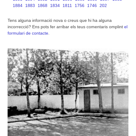
1884
1883
1868
1834
1811
1756
1746
202
Tens alguna informació nova o creus que hi ha alguna
incorrecció? Ens pots fer arribar els teus comentaris omplint
el
formulari de contacte
.