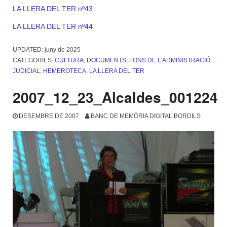
LA LLERA DEL TER nº43
LA LLERA DEL TER nº44
UPDATED:
juny de 2025
CATEGORIES:
CULTURA
,
DOCUMENTS
,
FONS DE L'ADMINISTRACIÓ
JUDICIAL
,
HEMEROTECA
,
LA LLERA DEL TER
2007_12_23_Alcaldes_001224
DESEMBRE DE 2007
BANC DE MEMÒRIA DIGITAL BORDILS