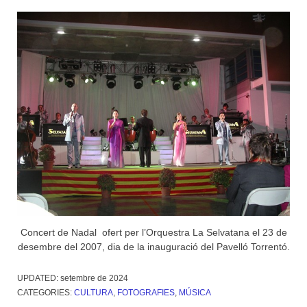
Concert de Nadal ofert per l’Orquestra La Selvatana el 23 de
desembre del 2007, dia de la inauguració del Pavelló Torrentó.
UPDATED:
setembre de 2024
CATEGORIES:
CULTURA
,
FOTOGRAFIES
,
MÚSICA