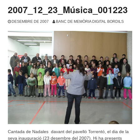
2007_12_23_Música_001223
DESEMBRE DE 2007
BANC DE MEMÒRIA DIGITAL BORDILS
Cantada de Nadales davant del pavelló Torrentó, el dia de la
seva inauguració (23 desembre del 2007). Hi ha presents