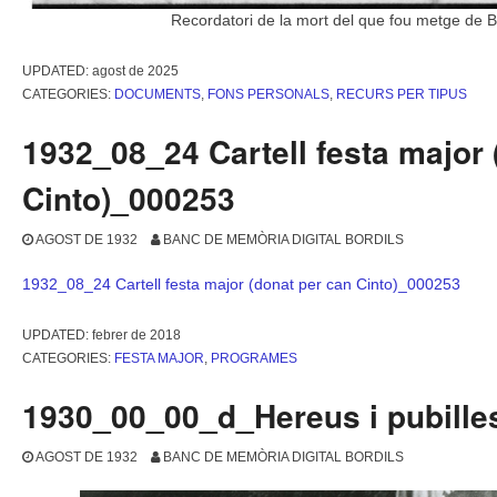
Recordatori de la mort del que fou metge de Bo
UPDATED:
agost de 2025
CATEGORIES:
DOCUMENTS
,
FONS PERSONALS
,
RECURS PER TIPUS
1932_08_24 Cartell festa major 
Cinto)_000253
AGOST DE 1932
BANC DE MEMÒRIA DIGITAL BORDILS
1932_08_24 Cartell festa major (donat per can Cinto)_000253
UPDATED:
febrer de 2018
CATEGORIES:
FESTA MAJOR
,
PROGRAMES
1930_00_00_d_Hereus i pubill
AGOST DE 1932
BANC DE MEMÒRIA DIGITAL BORDILS