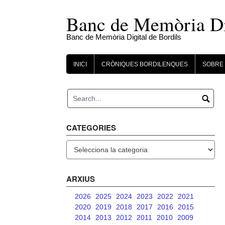
Skip
to
Banc de Memòria Dig
content
Banc de Memòria Digital de Bordils
INICI
CRÒNIQUES BORDILENQUES
SOBRE 
CATEGORIES
Categories
ARXIUS
2026
2025
2024
2023
2022
2021
2020
2019
2018
2017
2016
2015
2014
2013
2012
2011
2010
2009