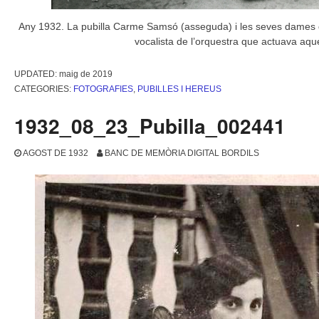
Any 1932. La pubilla Carme Samsó (asseguda) i les seves dames d’ho
vocalista de l’orquestra que actuava aque
UPDATED:
maig de 2019
CATEGORIES:
FOTOGRAFIES
,
PUBILLES I HEREUS
1932_08_23_Pubilla_002441
AGOST DE 1932
BANC DE MEMÒRIA DIGITAL BORDILS