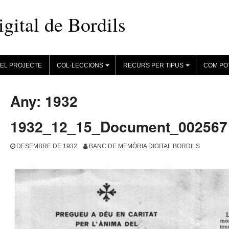
ital de Bordils
EL PROJECTE
COL·LECCIONS
RECURS PER TIPUS
COM PO
+
+
Any:
1932
1932_12_15_Document_002567
DESEMBRE DE 1932
BANC DE MEMÒRIA DIGITAL BORDILS