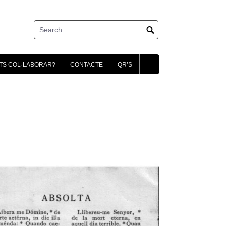
TS COL·LABORAR?
CONTACTE
QR’S