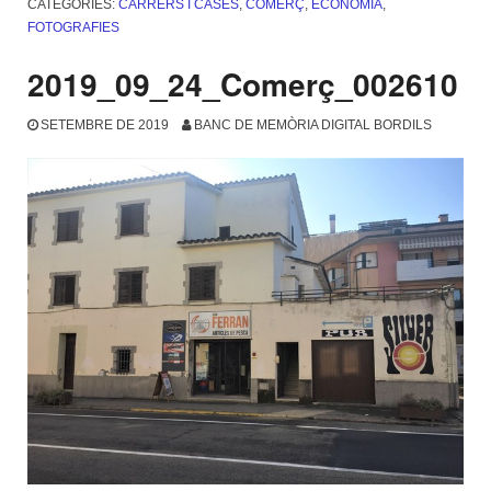
CATEGORIES:
CARRERS I CASES
,
COMERÇ
,
ECONOMIA
,
FOTOGRAFIES
2019_09_24_Comerç_002610
SETEMBRE DE 2019
BANC DE MEMÒRIA DIGITAL BORDILS