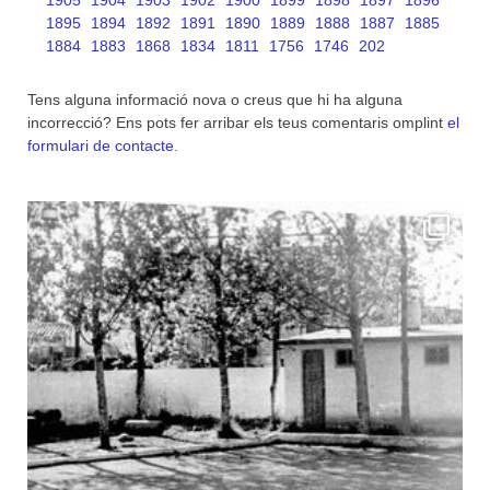
1905
1904
1903
1902
1900
1899
1898
1897
1896
1895
1894
1892
1891
1890
1889
1888
1887
1885
1884
1883
1868
1834
1811
1756
1746
202
Tens alguna informació nova o creus que hi ha alguna
incorrecció? Ens pots fer arribar els teus comentaris omplint
el
formulari de contacte
.