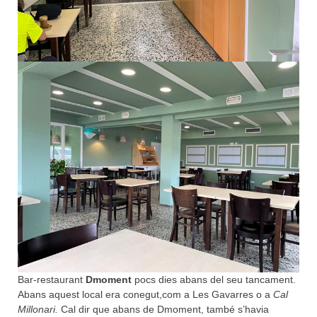
Bar-restaurant
Dmoment
pocs dies abans del seu tancament.
Abans aquest local era conegut,com a Les Gavarres o a
Cal
Millonari.
Cal dir que abans de Dmoment, també s’havia