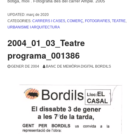
botiga, molí . Fotografia des del carrer Ample. 2005
UPDATED:
març de 2020
CATEGORIES:
CARRERS I CASES
,
COMERÇ
,
FOTOGRAFIES
,
TEATRE
,
URBANISME I ARQUITECTURA
2004_01_03_Teatre
programa_001386
GENER DE 2004
BANC DE MEMÒRIA DIGITAL BORDILS