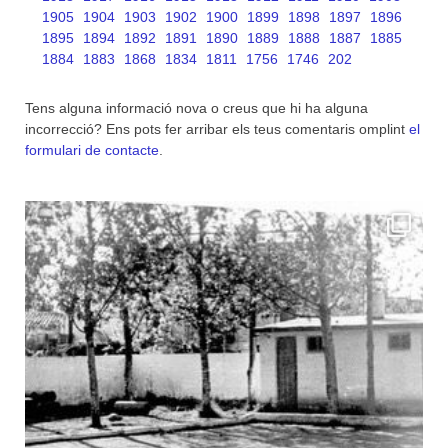
1905
1904
1903
1902
1900
1899
1898
1897
1896
1895
1894
1892
1891
1890
1889
1888
1887
1885
1884
1883
1868
1834
1811
1756
1746
202
Tens alguna informació nova o creus que hi ha alguna
incorrecció? Ens pots fer arribar els teus comentaris omplint
el
formulari de contacte
.