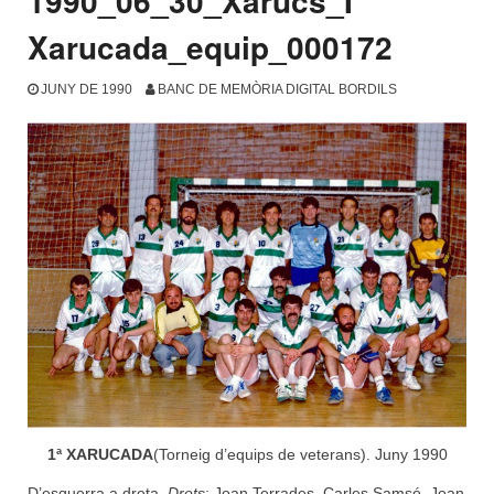
1990_06_30_Xarucs_I
Xarucada_equip_000172
JUNY DE 1990
BANC DE MEMÒRIA DIGITAL BORDILS
1ª XARUCADA
(Torneig d’equips de veterans). Juny 1990
D’esquerra a dreta.
Drets
: Joan Terrades, Carles Samsó, Joan