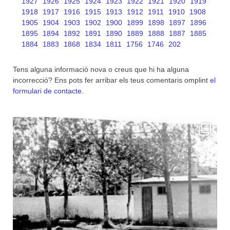
1927
1926
1925
1924
1923
1922
1921
1920
1919
1918
1917
1916
1915
1913
1912
1911
1910
1908
1905
1904
1903
1902
1900
1899
1898
1897
1896
1895
1894
1892
1891
1890
1889
1888
1887
1885
1884
1883
1868
1834
1811
1756
1746
202
Tens alguna informació nova o creus que hi ha alguna
incorrecció? Ens pots fer arribar els teus comentaris omplint
el
formulari de contacte
.