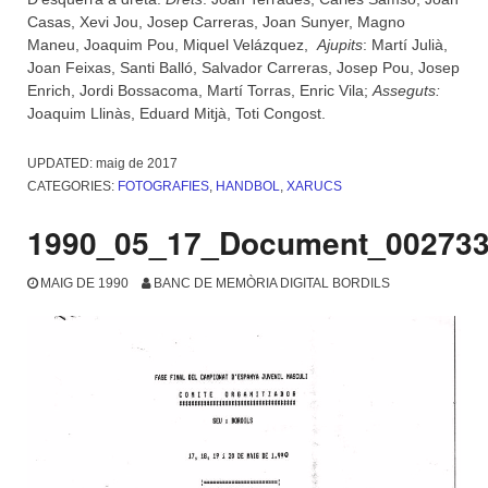
Casas, Xevi Jou, Josep Carreras, Joan Sunyer, Magno
Maneu, Joaquim Pou, Miquel Velázquez,
Ajupits
: Martí Julià,
Joan Feixas, Santi Balló, Salvador Carreras, Josep Pou, Josep
Enrich, Jordi Bossacoma, Martí Torras, Enric Vila;
Asseguts:
Joaquim Llinàs, Eduard Mitjà, Toti Congost.
UPDATED:
maig de 2017
CATEGORIES:
FOTOGRAFIES
,
HANDBOL
,
XARUCS
1990_05_17_Document_00273
MAIG DE 1990
BANC DE MEMÒRIA DIGITAL BORDILS