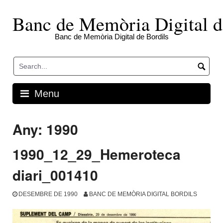
Skip
to
Banc de Memòria Digital d
content
Banc de Memòria Digital de Bordils
Menu
Any:
1990
1990_12_29_Hemeroteca
diari_001410
DESEMBRE DE 1990
BANC DE MEMÒRIA DIGITAL BORDILS