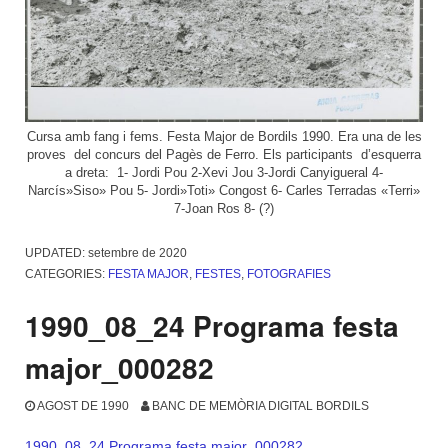
Cursa amb fang i fems. Festa Major de Bordils 1990. Era una de les
proves del concurs del Pagès de Ferro. Els participants d’esquerra
a dreta: 1- Jordi Pou 2-Xevi Jou 3-Jordi Canyigueral 4-
Narcís»Siso» Pou 5- Jordi»Toti» Congost 6- Carles Terradas «Terri»
7-Joan Ros 8- (?)
UPDATED:
setembre de 2020
CATEGORIES:
FESTA MAJOR
,
FESTES
,
FOTOGRAFIES
1990_08_24 Programa festa
major_000282
AGOST DE 1990
BANC DE MEMÒRIA DIGITAL BORDILS
1990_08_24 Programa festa major_000282