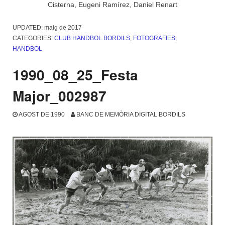
Cisterna, Eugeni Ramírez, Daniel Renart
UPDATED:
maig de 2017
CATEGORIES:
CLUB HANDBOL BORDILS
,
FOTOGRAFIES
,
HANDBOL
1990_08_25_Festa
Major_002987
AGOST DE 1990
BANC DE MEMÒRIA DIGITAL BORDILS