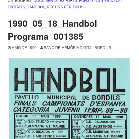
CATEGORIES:
DOCUMENTS
,
ESPORTS
,
FONS D'INSTITUCIONS I
ENTITATS
,
HANDBOL
,
RECURS PER TIPUS
1990_05_18_Handbol
Programa_001385
MAIG DE 1990
BANC DE MEMÒRIA DIGITAL BORDILS