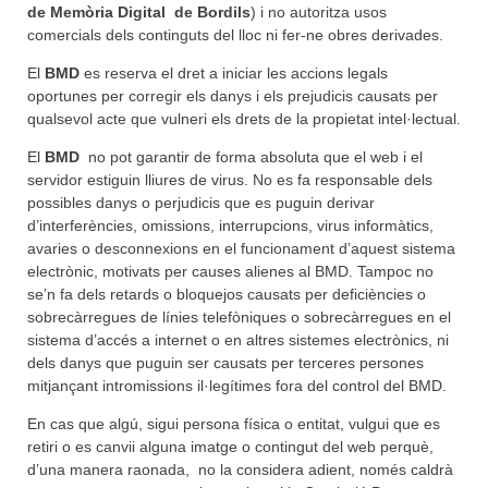
de Memòria Digital de Bordils
) i no autoritza usos
comercials dels continguts del lloc ni fer-ne obres derivades.
El
BMD
es reserva el dret a iniciar les accions legals
oportunes per corregir els danys i els prejudicis causats per
qualsevol acte que vulneri els drets de la propietat intel·lectual.
El
BMD
no pot garantir de forma absoluta que el web i el
servidor estiguin lliures de virus. No es fa responsable dels
possibles danys o perjudicis que es puguin derivar
d’interferències, omissions, interrupcions, virus informàtics,
avaries o desconnexions en el funcionament d’aquest sistema
electrònic, motivats per causes alienes al BMD. Tampoc no
se’n fa dels retards o bloquejos causats per deficiències o
sobrecàrregues de línies telefòniques o sobrecàrregues en el
sistema d’accés a internet o en altres sistemes electrònics, ni
dels danys que puguin ser causats per terceres persones
mitjançant intromissions il·legítimes fora del control del BMD.
En cas que algú, sigui persona física o entitat, vulgui que es
retiri o es canvii alguna imatge o contingut del web perquè,
d’una manera raonada, no la considera adient, només caldrà