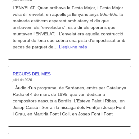
L’ENVELAT Quan arribava la Festa Major, i Festa Major
volia dir envelat, en aquells ja llunyans anys 50s.-60s. la
mainada estàvem esperant amb afany el dia que
arribàvem els “enveladors”, és a dir els operaris que
muntaven l’ENVELAT. L’envelat era aquella construcció
temporal de lona que cobria una pista d’empostissat amb
:
peces de parquet de…
Llegiu-ne més
POUANT
EN
LA
MEMÒRIA
RECURS DEL MES
juliol de 2026
Àudio d’un programa de Sardanes, emès per Catalunya
Radio el 4 de marc de 1995, que van dedicar a
compositors nascuts a Bordils: L’Esteve Palet i Ribas, en
Josep Cassú i Serra i la nissaga dels Font(en Josep Font
i Grau, en Martirià Font i Coll, en Josep Font i Font