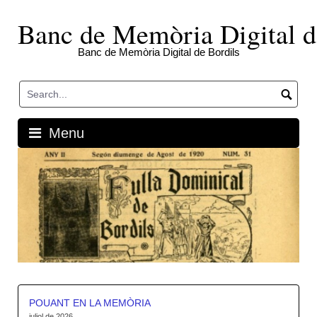
Skip
to
Banc de Memòria Digital d
content
Banc de Memòria Digital de Bordils
Menu
POUANT EN LA MEMÒRIA
juliol de 2026