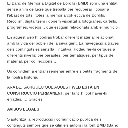
El Banc de Memòria Digital de Bordils (
BMD
) som una entitat
sense ànim de lucre que treballa per recuperar i posar a
l’abast de tots i totes la memòria col·lectiva de Bordils.
Recollim, digitalitzem i donem visibilitat a fotografies, cartells,
programes, vídeos… que estiguin relacionats amb el municipi.
En aquest web hi podràs trobar diferent material relacionat
amb la vida del poble i de la seva gent. La navegació a través
dels continguts és senzilla i intuïtiva. Podeu fer-hi cerques a
diferents nivells: per paraules, per temàtiques, per tipus de
material, per col·leccions…
Us convidem a entrar i remenar entre els petits fragments de
la nostra història.
ARA BÉ, SAPIGUEU QUE AQUEST
WEB ESTÀ EN
CONSTRUCCIÓ PERMANENT,
per tant hi pot haver-hi
errades, … Gràcies
AVISOS LEGALS
S’autoritza la reproducció i comunicació pública dels
continguts sempre que se citin els autors i la font
BMD
(
Banc