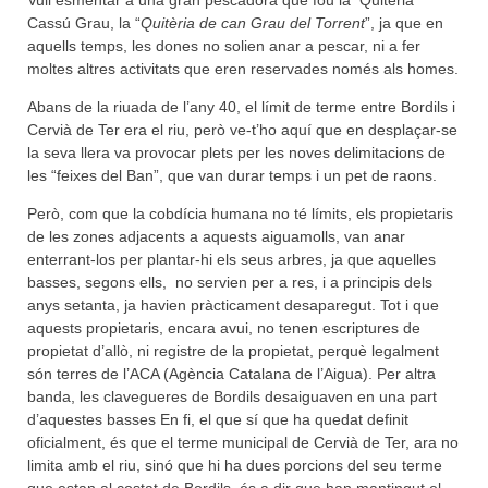
Vull esmentar a una gran pescadora que fou la Quitèria
Cassú Grau, la “
Quitèria de can Grau del Torrent
”, ja que en
aquells temps, les dones no solien anar a pescar, ni a fer
moltes altres activitats que eren reservades només als homes.
Abans de la riuada de l’any 40, el límit de terme entre Bordils i
Cervià de Ter era el riu, però ve-t’ho aquí que en desplaçar-se
la seva llera va provocar plets per les noves delimitacions de
les “feixes del Ban”, que van durar temps i un pet de raons.
Però, com que la cobdícia humana no té límits, els propietaris
de les zones adjacents a aquests aiguamolls, van anar
enterrant-los per plantar-hi els seus arbres, ja que aquelles
basses, segons ells, no servien per a res, i a principis dels
anys setanta, ja havien pràcticament desaparegut. Tot i que
aquests propietaris, encara avui, no tenen escriptures de
propietat d’allò, ni registre de la propietat, perquè legalment
són terres de l’ACA (Agència Catalana de l’Aigua). Per altra
banda, les clavegueres de Bordils desaiguaven en una part
d’aquestes basses En fi, el que sí que ha quedat definit
oficialment, és que el terme municipal de Cervià de Ter, ara no
limita amb el riu, sinó que hi ha dues porcions del seu terme