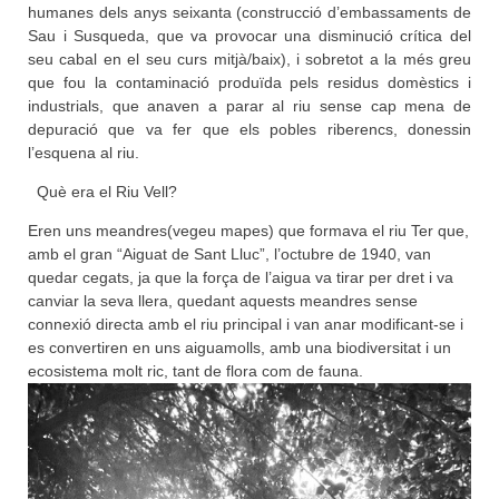
humanes dels anys seixanta (construcció d’embassaments de
Sau i Susqueda, que va provocar una disminució crítica del
seu cabal en el seu curs mitjà/baix), i sobretot a la més greu
que fou la contaminació produïda pels residus domèstics i
industrials, que anaven a parar al riu sense cap mena de
depuració que va fer que els pobles riberencs, donessin
l’esquena al riu.
Què era el Riu Vell?
Eren uns meandres(vegeu mapes) que formava el riu Ter que,
amb el gran “Aiguat de Sant Lluc”, l’octubre de 1940, van
quedar cegats, ja que la força de l’aigua va tirar per dret i va
canviar la seva llera, quedant aquests meandres sense
connexió directa amb el riu principal i van anar modificant-se i
es convertiren en uns aiguamolls, amb una biodiversitat i un
ecosistema molt ric, tant de flora com de fauna.