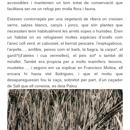
accessibles i mantenien un bon estat de conservació que
facilitava ser-ne un refugi per molta flora i fauna.
Estaven contornejats per una vegetació de ribera on creixien
verns, salzes blancs, canyís i joncs, que són plantes que
necessiten tenir habitualment les arrels xopes o humides. Eren
un hàbitat on es refugiaven moltes espècies d’ocells com
l’ànec coll verd, el cabusset, el bernat pescaire, l’esplugabous,
l’arpella…, amfibis, peixos com el barb, la bagra, la carpa*, el
gardí*(d’aletes i cua vermelles), el peix sol* o també dit
mirallet. També era propicia per a molts mamífers: teixons,
musteles…, i segons em va explicar en Francisco Molina, ell
encara hi havia vist llúdrigues, i que el motiu que
desapareguessin fou la caça, sobretot per part, d’un caçador
de Salt que ell coneixia, es deia Palou.