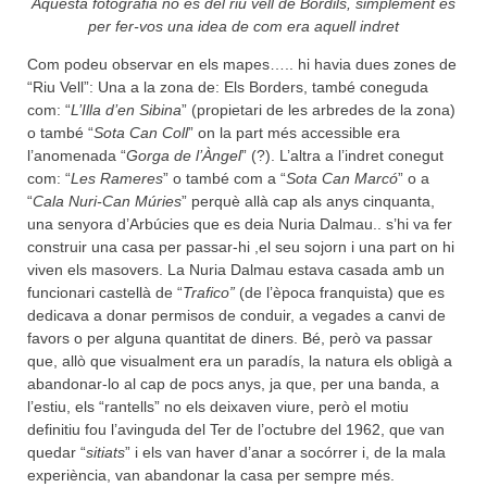
Aquesta fotografia no és del riu vell de Bordils, simplement és
per fer-vos una idea de com era aquell indret
Com podeu observar en els mapes….. hi havia dues zones de
“Riu Vell”: Una a la zona de: Els Borders, també coneguda
com: “
L’Illa d’en Sibina
” (propietari de les arbredes de la zona)
o també “
Sota Can Coll
” on la part més accessible era
l’anomenada “
Gorga de l’Àngel
” (?). L’altra a l’indret conegut
com: “
Les Rameres
” o també com a “
Sota Can Marcó
” o a
“
Cala Nuri-Can Múries
” perquè allà cap als anys cinquanta,
una senyora d’Arbúcies que es deia Nuria Dalmau.. s’hi va fer
construir una casa per passar-hi ,el seu sojorn i una part on hi
viven els masovers. La Nuria Dalmau estava casada amb un
funcionari castellà de “
Trafico”
(de l’època franquista) que es
dedicava a donar permisos de conduir, a vegades a canvi de
favors o per alguna quantitat de diners. Bé, però va passar
que, allò que visualment era un paradís, la natura els obligà a
abandonar-lo al cap de pocs anys, ja que, per una banda, a
l’estiu, els “rantells” no els deixaven viure, però el motiu
definitiu fou l’avinguda del Ter de l’octubre del 1962, que van
quedar “
sitiats
” i els van haver d’anar a socórrer i, de la mala
experiència, van abandonar la casa per sempre més.