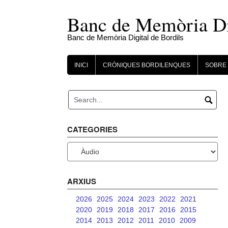
Skip
to
Banc de Memòria Dig
content
Banc de Memòria Digital de Bordils
INICI
CRÒNIQUES BORDILENQUES
SOBRE 
CATEGORIES
Categories
ARXIUS
2026
2025
2024
2023
2022
2021
2020
2019
2018
2017
2016
2015
2014
2013
2012
2011
2010
2009