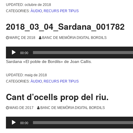
UPDATED:
octubre de 2018
CATEGORIES:
ÀUDIO
,
RECURS PER TIPUS
2018_03_04_Sardana_001782
MARÇ DE 2018
BANC DE MEMÒRIA DIGITAL BORDILS
Reproductor
00:00
d'àudio
Sardana «El poble de Bordils» de Joan Callís.
UPDATED:
maig de 2018
CATEGORIES:
ÀUDIO
,
RECURS PER TIPUS
Cant d’ocells prop del riu.
MAIG DE 2017
BANC DE MEMÒRIA DIGITAL BORDILS
Reproductor
00:00
d'àudio