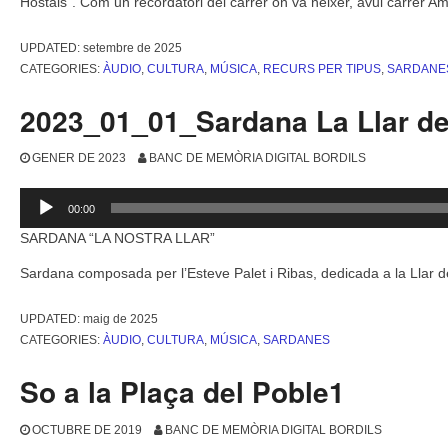
Hostals”. Com un recordatori del carrer on va néixer, avui carrer Am
UPDATED:
setembre de 2025
CATEGORIES:
ÀUDIO
,
CULTURA
,
MÚSICA
,
RECURS PER TIPUS
,
SARDANE
2023_01_01_Sardana La Llar de
GENER DE 2023
BANC DE MEMÒRIA DIGITAL BORDILS
Reproductor
00:00
d'àudio
SARDANA “LA NOSTRA LLAR”
Sardana composada per l’Esteve Palet i Ribas, dedicada a la Llar de
UPDATED:
maig de 2025
CATEGORIES:
ÀUDIO
,
CULTURA
,
MÚSICA
,
SARDANES
So a la Plaça del Poble1
OCTUBRE DE 2019
BANC DE MEMÒRIA DIGITAL BORDILS