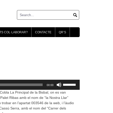
TS COL·LABORAR?
CONTACTE
QR’S
Feu
00:00
servir
 Cobla La Principal de la Bisbal, on es van
les
 Palet Ribas amb el nom de “la Nostra Llar”
tecles
robar en l’apartat 003546 de la web, i l’àudio
de
p Cassú Serra, amb el nom del “Carrer dels
fletxa