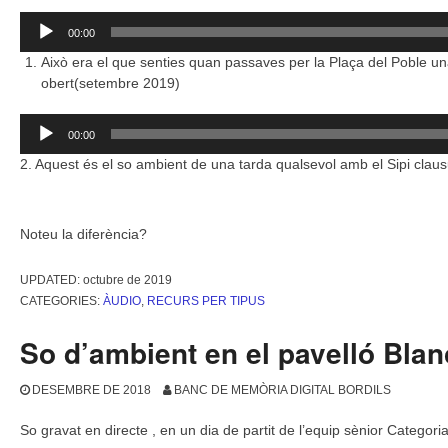
Reproductor
00:00
d'àudio
Això era el que senties quan passaves per la Plaça del Poble un
obert(setembre 2019)
Reproductor
00:00
d'àudio
2. Aquest és el so ambient de una tarda qualsevol amb el Sipi clau
Noteu la diferència?
UPDATED:
octubre de 2019
CATEGORIES:
ÀUDIO
,
RECURS PER TIPUS
So d’ambient en el pavelló Bla
DESEMBRE DE 2018
BANC DE MEMÒRIA DIGITAL BORDILS
So gravat en directe , en un dia de partit de l’equip sènior Categor