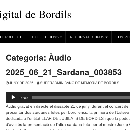
ital de Bordils
EL PROJECTE
COL·LECCIONS
RECURS PER TIPUS
COM PO
+
+
Categoria:
Àudio
2025_06_21_Sardana_003853
JUNY DE 2025
SUPERADMIN BANC DE MEMÒRIA DE BORDILS
Reproductor
00:00
d'àudio
Àudio gravat en directe el dissabte 21 de juny, durant el concert de
presentar dos sardanes fetes per bordilencs, la primera de l’Esteve
dedicada a l’entitat LLAR DE JUBILATS DE BORDILS i que la podeu t
d’avui és la presentació de l’altra sardana feta per el mestre Jose