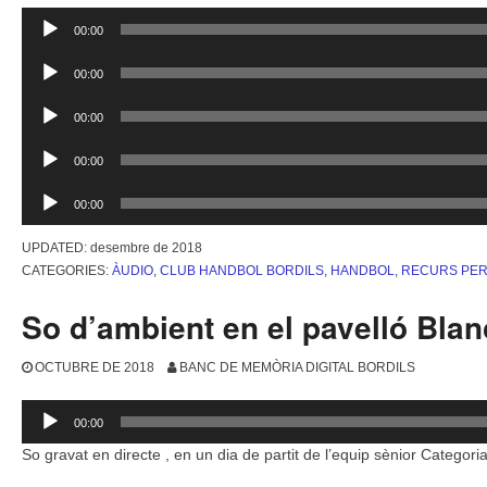
Reproductor
00:00
d'àudio
Reproductor
00:00
d'àudio
Reproductor
00:00
d'àudio
Reproductor
00:00
d'àudio
Reproductor
00:00
d'àudio
UPDATED:
desembre de 2018
CATEGORIES:
ÀUDIO
,
CLUB HANDBOL BORDILS
,
HANDBOL
,
RECURS PER
So d’ambient en el pavelló Blan
OCTUBRE DE 2018
BANC DE MEMÒRIA DIGITAL BORDILS
Reproductor
00:00
d'àudio
So gravat en directe , en un dia de partit de l’equip sènior Categori