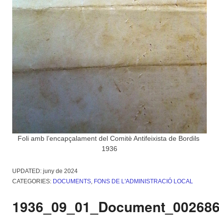
Foli amb l’encapçalament del Comitè Antifeixista de Bordils
1936
UPDATED:
juny de 2024
CATEGORIES:
DOCUMENTS
,
FONS DE L'ADMINISTRACIÓ LOCAL
1936_09_01_Document_00268