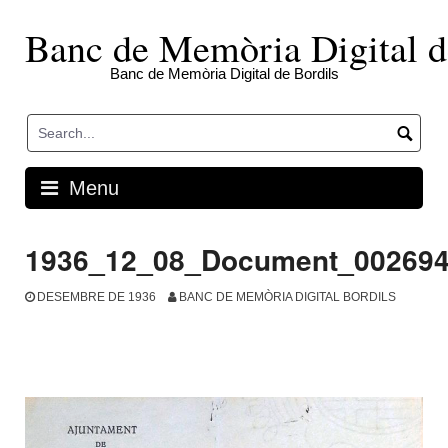
Skip
to
Banc de Memòria Digital d
content
Banc de Memòria Digital de Bordils
Menu
1936_12_08_Document_00269
DESEMBRE DE 1936
BANC DE MEMÒRIA DIGITAL BORDILS