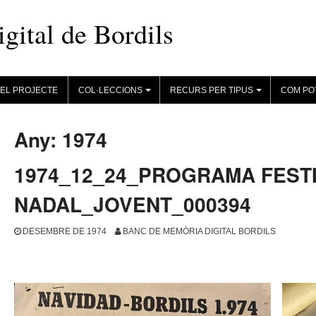
ital de Bordils
EL PROJECTE
COL·LECCIONS
RECURS PER TIPUS
COM PO
+
+
Any:
1974
1974_12_24_PROGRAMA FEST
NADAL_JOVENT_000394
DESEMBRE DE 1974
BANC DE MEMÒRIA DIGITAL BORDILS