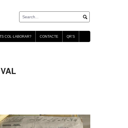
TS COL·LABORAR?
CONTACTE
QR’S
IVAL