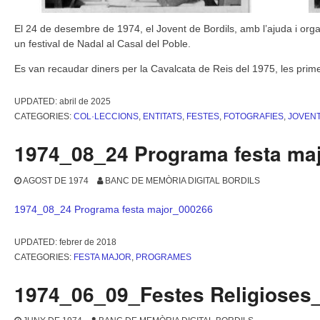
El 24 de desembre de 1974, el Jovent de Bordils, amb l’ajuda i orga
un festival de Nadal al Casal del Poble.
Es van recaudar diners per la Cavalcata de Reis del 1975, les prim
UPDATED:
abril de 2025
CATEGORIES:
COL·LECCIONS
,
ENTITATS
,
FESTES
,
FOTOGRAFIES
,
JOVENT
1974_08_24 Programa festa ma
AGOST DE 1974
BANC DE MEMÒRIA DIGITAL BORDILS
1974_08_24 Programa festa major_000266
UPDATED:
febrer de 2018
CATEGORIES:
FESTA MAJOR
,
PROGRAMES
1974_06_09_Festes Religioses