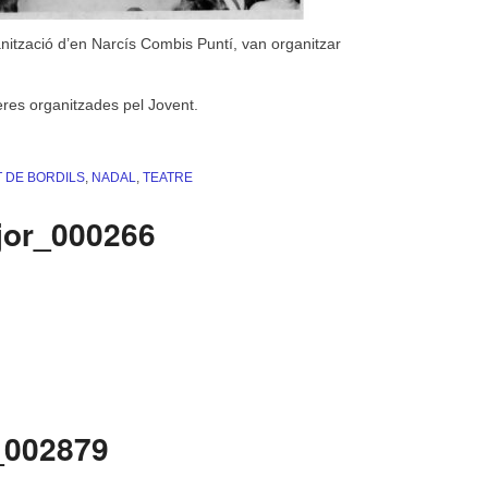
nització d’en Narcís Combis Puntí, van organitzar
eres organitzades pel Jovent.
 DE BORDILS
,
NADAL
,
TEATRE
jor_000266
_002879