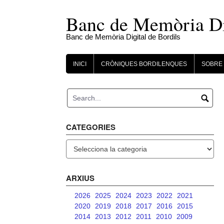
Skip
to
Banc de Memòria Dig
content
Banc de Memòria Digital de Bordils
INICI
CRÒNIQUES BORDILENQUES
SOBRE 
CATEGORIES
Categories
ARXIUS
2026
2025
2024
2023
2022
2021
2020
2019
2018
2017
2016
2015
2014
2013
2012
2011
2010
2009