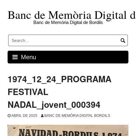
Skip
to
Banc de Memòria Digital d
content
Banc de Memòria Digital de Bordils
Menu
1974_12_24_PROGRAMA
FESTIVAL
NADAL_jovent_000394
ABRIL DE 2025
BANC DE MEMÒRIA DIGITAL BORDILS