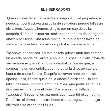
ELS SERRADORS
Quan s’havia fet el tracte entre el negociant i el propietari, el
negociant contractava una colla de serradors perquè tallessin
els arbres. Aquests homes, dirigits per un cap de colla,
després d’un bon esmorzar, molt matiner entorn de la foguera,
anaven per feina. Una feina molt dura ja que treballaven de
sol a sol, i calia tallar els arbres, polir-los i fer-ne taulons.
Tot anava per passos. La tala es feia primer amb dos homes,
un a cada banda de l’arbre(amb la qual cosa un d’ells havia de
ser sempre esquerrà) amb una destral cadascun que, a
compàs, feien una entalla que marcava la direcció cap a on
hauria de caure l’arbre. Després serraven amb un xerrac
oposat, i així, l’arbre queia en la direcció desitjada. Un cop
tallat, passava un home amb una mida, que podia ser d’uns
dos metres i marcava el tronc. Darrera seu, el tallaven(o
“
capolaven
”) segons les marques que havia fet el company.
Per últim, al darrera un altre home s’encarregava de netejar
els troncs de branques i fulles.