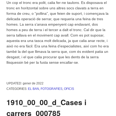
Un cop el tronc era polit, calia fer-ne taulons. Es disposava el
tronc en horitzontal sobre uns altres socs clavats a terra en
forma de creu, o “pollina”, que feien de suport, i començava la
delicada operació de serrar, que requeria una feina de tres
homes. La serra s’anava empenyent cap endavant, dos
homes a peu de terra i el tercer a dalt el tronc. Cal dir que la
serra tallava en el moviment cap avall. Com es pot suposar,
aquesta era una tasca molt delicada, ja que calia anar recte, i
això no era fàcil. Era una feina d’especialistes, així com ho era
també la del que llimava la serra que, com és evident patia un
desgast, i el que calia procurar que les dents de la serra
llisquessin bé per la fusta sense encallar-se.
UPDATED:
gener de 2022
CATEGORIES:
EL BAN
,
FOTOGRAFIES
,
OFICIS
1910_00_00_d_Cases i
carrers_000785