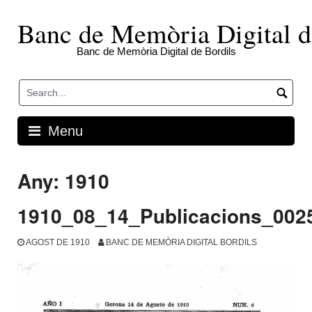
Skip
to
Banc de Memòria Digital d
content
Banc de Memòria Digital de Bordils
Menu
Any:
1910
1910_08_14_Publicacions_002
AGOST DE 1910
BANC DE MEMÒRIA DIGITAL BORDILS