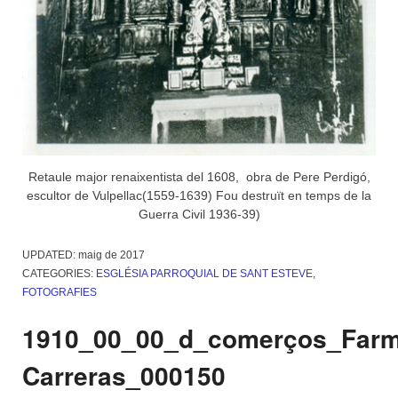
Retaule major renaixentista del 1608, obra de Pere Perdigó,
escultor de Vulpellac(1559-1639) Fou destruït en temps de la
Guerra Civil 1936-39)
UPDATED:
maig de 2017
CATEGORIES:
ESGLÉSIA PARROQUIAL DE SANT ESTEVE
,
FOTOGRAFIES
1910_00_00_d_comerços_Farm
Carreras_000150