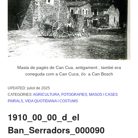
Masia de pagés de Can Cua, antigament , també era
coneguda com a Can Cuca, i/o a Can Bosch
UPDATED:
juliol de 2025
CATEGORIES:
AGRICULTURA
,
FOTOGRAFIES
,
MASOS I CASES
PAIRALS
,
VIDA QUOTIDIANA I COSTUMS
1910_00_00_d_el
Ban_Serradors_000090