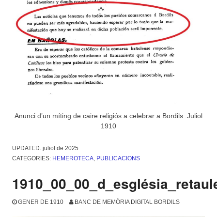
Anunci d’un míting de caire religiós a celebrar a Bordils .Juliol
1910
UPDATED:
juliol de 2025
CATEGORIES:
HEMEROTECA
,
PUBLICACIONS
1910_00_00_d_església_retaul
GENER DE 1910
BANC DE MEMÒRIA DIGITAL BORDILS