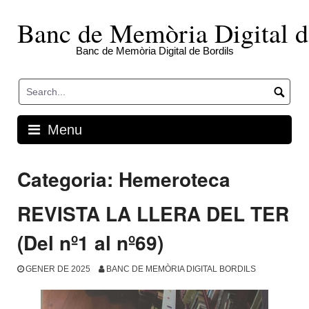
Skip
to
Banc de Memòria Digital d
content
Banc de Memòria Digital de Bordils
Menu
Categoria:
Hemeroteca
REVISTA LA LLERA DEL TER
(Del nº1 al nº69)
GENER DE 2025
BANC DE MEMÒRIA DIGITAL BORDILS