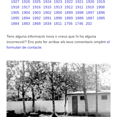
1927
1926
1925
1924
1923
1922
1921
1920
1919
1918
1917
1916
1915
1913
1912
1911
1910
1908
1905
1904
1903
1902
1900
1899
1898
1897
1896
1895
1894
1892
1891
1890
1889
1888
1887
1885
1884
1883
1868
1834
1811
1756
1746
202
Tens alguna informació nova o creus que hi ha alguna
incorrecció? Ens pots fer arribar els teus comentaris omplint
el
formulari de contacte
.