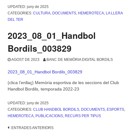
LLERA
UPDATED:
juny de 2025
DEL
CATEGORIES:
CULTURA
,
DOCUMENTS
,
HEMEROTECA
,
LA LLERA
TER
DEL TER
any
2023»
2023_08_01_Handbol
Bordils_003829
AGOST DE 2023
BANC DE MEMÒRIA DIGITAL BORDILS
2023_08_01_Handbol Bordils_003829
(clica l’enllaç) Memòria esportiva de les seccions del Club
Handbol Bordils, temporada 2022-23
UPDATED:
juny de 2025
CATEGORIES:
CLUB HANDBOL BORDILS
,
DOCUMENTS
,
ESPORTS
,
HEMEROTECA
,
PUBLICACIONS
,
RECURS PER TIPUS
Navegació
ENTRADES ANTERIORS