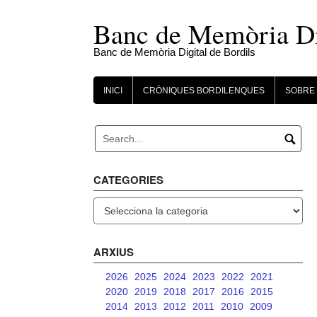
Skip
to
Banc de Memòria Dig
content
Banc de Memòria Digital de Bordils
INICI
CRÒNIQUES BORDILENQUES
SOBRE 
CATEGORIES
Categories
ARXIUS
2026
2025
2024
2023
2022
2021
2020
2019
2018
2017
2016
2015
2014
2013
2012
2011
2010
2009