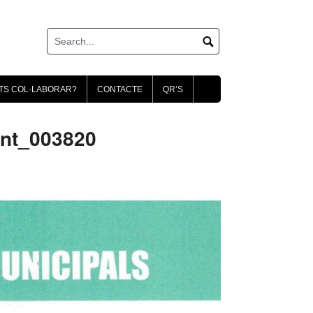
TS COL·LABORAR?
CONTACTE
QR’S
ent_003820