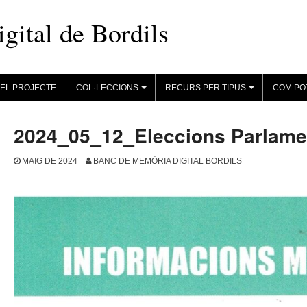
ital de Bordils
EL PROJECTE
COL·LECCIONS
RECURS PER TIPUS
COM PO
+
+
2024_05_12_Eleccions Parlam
MAIG DE 2024
BANC DE MEMÒRIA DIGITAL BORDILS