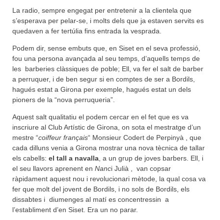
La radio, sempre engegat per entretenir a la clientela que
s’esperava per pelar-se, i molts dels que ja estaven servits es
quedaven a fer tertúlia fins entrada la vesprada.
Podem dir, sense embuts que, en Siset en el seva professió,
fou una persona avançada al seu temps, d’aquells temps de
les barberies clàssiques de poble; Ell, va fer el salt de barber
a perruquer, i de ben segur si en comptes de ser a Bordils,
hagués estat a Girona per exemple, hagués estat un dels
pioners de la “nova perruqueria”.
Aquest salt qualitatiu el podem cercar en el fet que es va
inscriure al Club Artístic de Girona, on sota el mestratge d’un
mestre “
coiffeur français
“ Monsieur Codert de Perpinyà , que
cada dilluns venia a Girona mostrar una nova tècnica de tallar
els cabells:
el tall a navalla
, a un grup de joves barbers. Ell, i
el seu llavors aprenent en
Nanc
i Julià , van copsar
ràpidament aquest nou i revolucionari mètode, la qual cosa va
fer que molt del jovent de Bordils, i no sols de Bordils, els
dissabtes i diumenges al matí es concentressin a
l’establiment d’en Siset. Era un no parar.