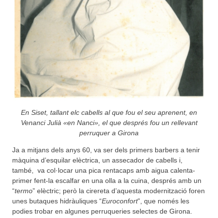
En Siset, tallant elc cabells al que fou el seu aprenent, en
Venanci Julià «en Nanci», el que després fou un rellevant
perruquer a Girona
Ja a mitjans dels anys 60, va ser dels primers barbers a tenir
màquina d’esquilar elèctrica, un assecador de cabells i,
també, va col·locar una pica rentacaps amb aigua calenta-
primer fent-la escalfar en una olla a la cuina, després amb un
“
termo
” elèctric; però la cirereta d’aquesta modernització foren
unes butaques hidràuliques “
Euroconfort
”, que només les
podies trobar en algunes perruqueries selectes de Girona.