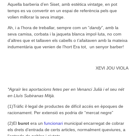
Aquella barberia d’en Siset, amb estètica
vintatge,
en pot
temps es va convertir en un espai de referència pels que
volien millorar la seva imatge.
Ah, i a l’hora de treballar, sempre com un “
dandy
”, amb la
seva camisa, corbata i la jaqueta blanca impol·luta, no com
d’altres que et tallaven els cabells o t’afaitaven amb la mateixa
indumentària que venien de l’hort Era tot, un senyor barber!
XEVI JOU VIOLA
*Agraïr les aportacions fetes per en Venanci Julià i el seu nét
en Lluís Subiranas Mitjà.
(1)Tràfic il·legal de productes de difícil accés en èpoques de
racionament. Per extensió es podria dir “mercat negre”
(2)El
burot
era un
funcionari
municipal encarregat de cobrar
els drets d’entrada de certs articles, normalment queviures, a