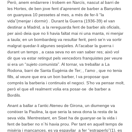
Però, anem endarrere i trobem en Narcís, nascut al barri de
les Hortes, de ben jove fent d’aprenent de barber a Banyoles
on guanyava 10 pessetes al mes, a més de fer-li “la
vida”(menjar i dormir) . Durant la Guerra (1936-39) el van
destinar a Madrid, a la rereguarda fent de barber als oficials,
per això deia que no li havia faltat mai ni una manta, ni menjar
a taula; en un bombardeig va resultar ferit, però se’n va sortir
malgrat quedar-li algunes seqüeles. A l’acabar la guerra i
durant un temps , a casa seva no en van saber res; això vol
dir que va estar retingut pels vencedors franquistes per veure
si era un “
sujeto comunista
”. Al tornar, va treballar a La
Rodona, barri de Santa Eugènia de Ter;
,
l’amo , que no tenia
fills, al veure que era un bon barber, l va proposar que
comprés la barberia i continués el negoci. S’ho va pensar molt,
però el que ell realment volia era posar-se de barber a
Bordils.
Anant a ballar a l’antic Ateneu de Girona, un diumenge va
conèixer la Paulina, la que seria la seva dona la resta de la
seva vida. Mentrestant, en Siset ha de guanyar-se la vida i
fent de barber no n´hi havia prou. Per tant en aquell temps de
misèria i mancances, es va espavilar a fer “estraperlo”(1), es