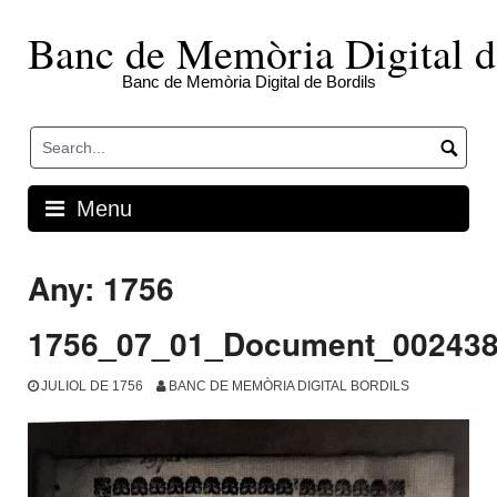
Skip
to
Banc de Memòria Digital d
content
Banc de Memòria Digital de Bordils
Menu
Any:
1756
1756_07_01_Document_00243
JULIOL DE 1756
BANC DE MEMÒRIA DIGITAL BORDILS