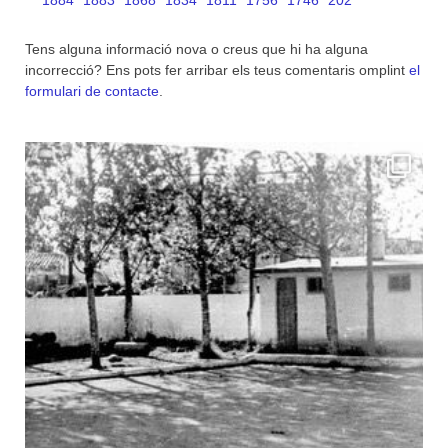
1884
1883
1868
1834
1811
1756
1746
202
Tens alguna informació nova o creus que hi ha alguna
incorrecció? Ens pots fer arribar els teus comentaris omplint
el
formulari de contacte
.