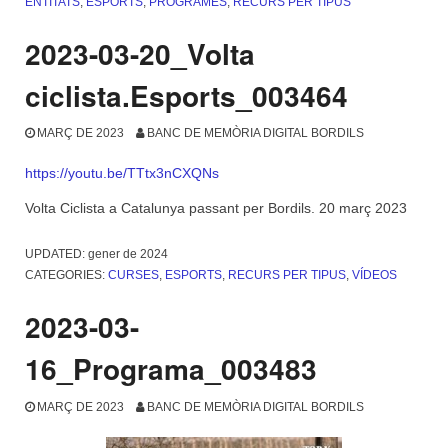
ENTITATS
,
ESPORTS
,
PROGRAMES
,
RECURS PER TIPUS
2023-03-20_Volta
ciclista.Esports_003464
MARÇ DE 2023
BANC DE MEMÒRIA DIGITAL BORDILS
https://youtu.be/TTtx3nCXQNs
Volta Ciclista a Catalunya passant per Bordils. 20 març 2023
UPDATED:
gener de 2024
CATEGORIES:
CURSES
,
ESPORTS
,
RECURS PER TIPUS
,
VÍDEOS
2023-03-
16_Programa_003483
MARÇ DE 2023
BANC DE MEMÒRIA DIGITAL BORDILS