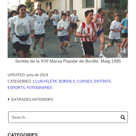
Sortida de la XVII Marxa Popular de Bordils. Maig 1995
UPDATED:
juny de 2024
CATEGORIES:
CLUB ATLÈTIC BORDILS
,
CURSES
,
ENTITATS
,
ESPORTS
,
FOTOGRAFIES
Navegació
ENTRADES ANTERIORS
d'entrades
CATEGORIES