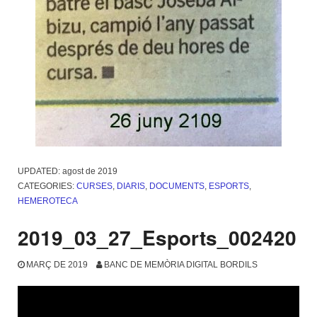
UPDATED:
agost de 2019
CATEGORIES:
CURSES
,
DIARIS
,
DOCUMENTS
,
ESPORTS
,
HEMEROTECA
2019_03_27_Esports_002420
MARÇ DE 2019
BANC DE MEMÒRIA DIGITAL BORDILS