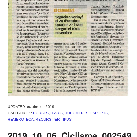
UPDATED:
octubre de 2019
CATEGORIES:
CURSES
,
DIARIS
,
DOCUMENTS
,
ESPORTS
,
HEMEROTECA
,
RECURS PER TIPUS
2019_10_06_Ciclisme_002549