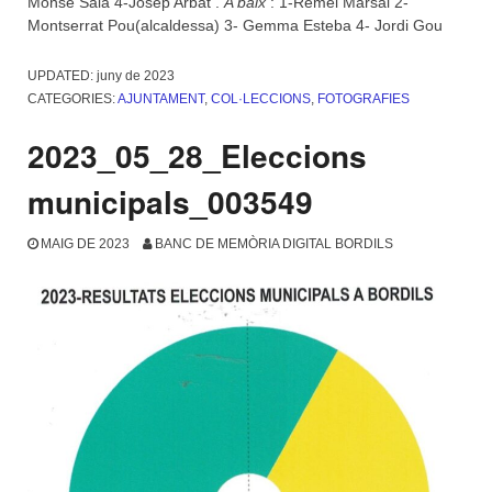
Monse Sala 4-Josep Arbat .
A baix
: 1-Remei Marsal 2-
Montserrat Pou(alcaldessa) 3- Gemma Esteba 4- Jordi Gou
UPDATED:
juny de 2023
CATEGORIES:
AJUNTAMENT
,
COL·LECCIONS
,
FOTOGRAFIES
2023_05_28_Eleccions
municipals_003549
MAIG DE 2023
BANC DE MEMÒRIA DIGITAL BORDILS