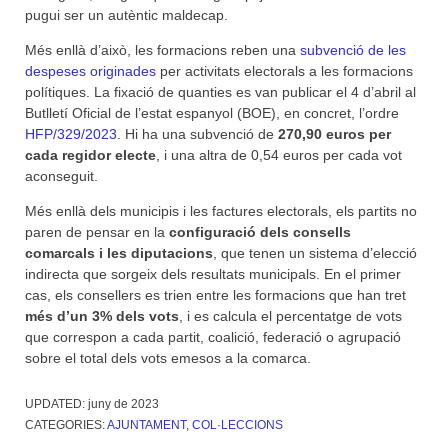
pugui ser un autèntic maldecap.
Més enllà d’això, les formacions reben una
subvenció de les
despeses originades
per activitats electorals a les formacions
polítiques. La fixació de quanties es van publicar el 4 d’abril al
Butlletí Oficial de l’estat espanyol (BOE), en concret, l’ordre
HFP/329/2023
. Hi ha una subvenció de
270,90 euros per
cada regidor electe
, i una altra de 0,54 euros per cada vot
aconseguit.
Més enllà dels municipis i les factures electorals, els partits no
paren de pensar en la
configuració dels consells
comarcals i les diputacions
, que tenen un sistema d’elecció
indirecta que sorgeix dels resultats municipals. En el primer
cas, els consellers es trien entre les formacions que han tret
més d’un 3% dels vots
, i es calcula el percentatge de vots
que correspon a cada partit, coalició, federació o agrupació
sobre el total dels vots emesos a la comarca.
UPDATED:
juny de 2023
CATEGORIES:
AJUNTAMENT
,
COL·LECCIONS