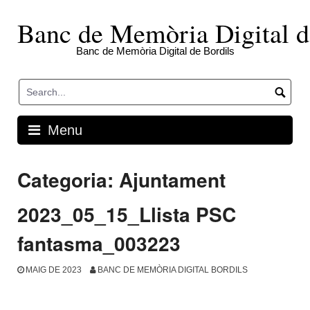
Skip
to
Banc de Memòria Digital d
content
Banc de Memòria Digital de Bordils
Menu
Categoria:
Ajuntament
2023_05_15_Llista PSC
fantasma_003223
MAIG DE 2023
BANC DE MEMÒRIA DIGITAL BORDILS