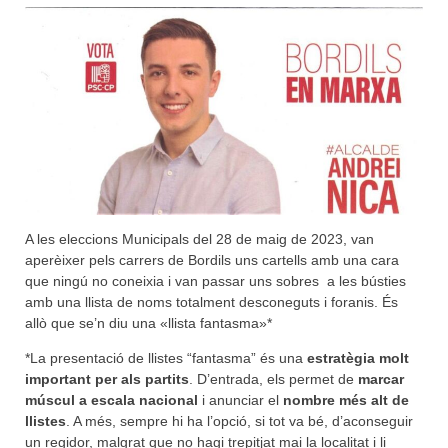
A les eleccions Municipals del 28 de maig de 2023, van
aperèixer pels carrers de Bordils uns cartells amb una cara
que ningú no coneixia i van passar uns sobres a les bústies
amb una llista de noms totalment desconeguts i foranis. És
allò que se’n diu una «llista fantasma»*
*La presentació de llistes “fantasma” és una
estratègia molt
important per als partits
. D’entrada, els permet de
marcar
múscul a escala nacional
i anunciar el
nombre més alt de
llistes
. A més, sempre hi ha l’opció, si tot va bé, d’aconseguir
un regidor, malgrat que no hagi trepitjat mai la localitat i li