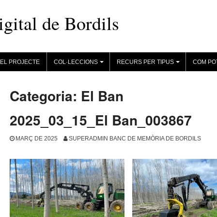
ital de Bordils
EL PROJECTE
COL·LECCIONS
RECURS PER TIPUS
COM PO
+
+
Categoria:
El Ban
2025_03_15_El Ban_003867
MARÇ DE 2025
SUPERADMIN BANC DE MEMÒRIA DE BORDILS