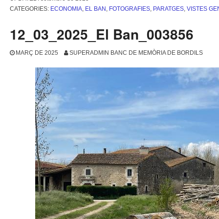
CATEGORIES:
ECONOMIA
,
EL BAN
,
FOTOGRAFIES
,
PARATGES
,
VISTES G
12_03_2025_El Ban_003856
MARÇ DE 2025
SUPERADMIN BANC DE MEMÒRIA DE BORDILS