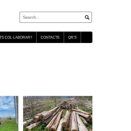
TS COL·LABORAR?
CONTACTE
QR’S