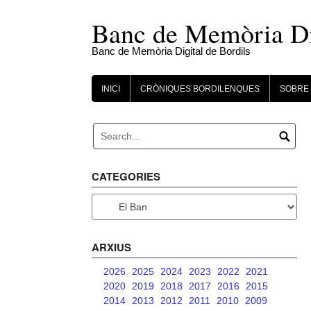
Skip
to
Banc de Memòria Dig
content
Banc de Memòria Digital de Bordils
INICI
CRÒNIQUES BORDILENQUES
SOBRE 
CATEGORIES
Categories
ARXIUS
2026
2025
2024
2023
2022
2021
2020
2019
2018
2017
2016
2015
2014
2013
2012
2011
2010
2009