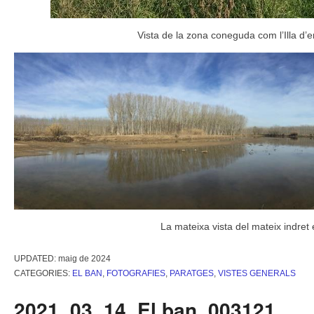
Vista de la zona coneguda com l’Illa d’
La mateixa vista del mateix indret
UPDATED:
maig de 2024
CATEGORIES:
EL BAN
,
FOTOGRAFIES
,
PARATGES
,
VISTES GENERALS
2021_03_14_El ban_003121