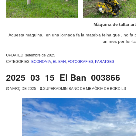
Màquina de tallar ar
Aquesta màquina, en una jornada fa la mateixa feina que , no fa 
un mes per fer-la
UPDATED:
setembre de 2025
CATEGORIES:
ECONOMIA
,
EL BAN
,
FOTOGRAFIES
,
PARATGES
2025_03_15_El Ban_003866
MARÇ DE 2025
SUPERADMIN BANC DE MEMÒRIA DE BORDILS