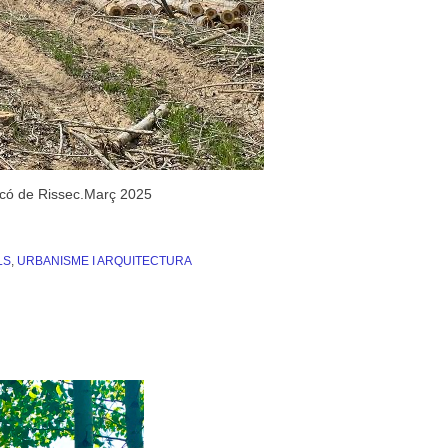
rcó de Rissec.Març 2025
LS
,
URBANISME I ARQUITECTURA