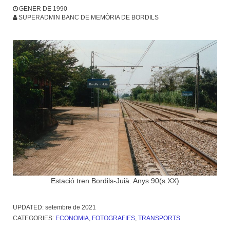
GENER DE 1990
SUPERADMIN BANC DE MEMÒRIA DE BORDILS
Estació tren Bordils-Juià. Anys 90(s.XX)
UPDATED:
setembre de 2021
CATEGORIES:
ECONOMIA
,
FOTOGRAFIES
,
TRANSPORTS