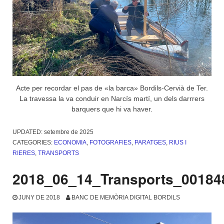
Acte per recordar el pas de «la barca» Bordils-Cervià de Ter.
La travessa la va conduir en Narcís martí, un dels darrrers
barquers que hi va haver.
UPDATED:
setembre de 2025
CATEGORIES:
ECONOMIA
,
FOTOGRAFIES
,
PARATGES
,
RIUS I
RIERES
,
TRANSPORTS
2018_06_14_Transports_00184
JUNY DE 2018
BANC DE MEMÒRIA DIGITAL BORDILS