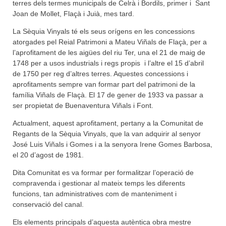
terres dels termes municipals de Celrà i Bordils, primer i Sant
Joan de Mollet, Flaçà i Juià, mes tard.
La Sèquia Vinyals té els seus orígens en les concessions
atorgades pel Reial Patrimoni a Mateu Viñals de Flaçà, per a
l’aprofitament de les aigües del riu Ter, una el 21 de maig de
1748 per a usos industrials i regs propis i l’altre el 15 d’abril
de 1750 per reg d’altres terres. Aquestes concessions i
aprofitaments sempre van formar part del patrimoni de la
família Viñals de Flaçà. El 17 de gener de 1933 va passar a
ser propietat de Buenaventura Viñals i Font.
Actualment, aquest aprofitament, pertany a la Comunitat de
Regants de la Sèquia Vinyals, que la van adquirir al senyor
José Luis Viñals i Gomes i a la senyora Irene Gomes Barbosa,
el 20 d’agost de 1981.
Dita Comunitat es va formar per formalitzar l’operació de
compravenda i gestionar al mateix temps les diferents
funcions, tan administratives com de manteniment i
conservació del canal.
Els elements principals d’aquesta autèntica obra mestre