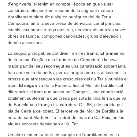
d’enginyeria, si tenim en compte l’època en que va ser
construïda, els podríem resumir de la següent manera:
Aprofitament hidràulic d’aigües publiques del riu Ter a
Campdorà, amb la seva presa de derivació, canal principal,
canals secundaris o regs mestres, derivacions amb les seves
obres de fàbrica, comportes canonades, grups d’elevació i
demés accessoris.
La sèquia principal, es pot dividir en tres trams:
El primer
va
de la presa d’aigües a la Farinera de Campdorà i la seva
major part del seu recorregut és una canalització subterrània
feta amb volta de pedra, per evitar que amb els al·luvions i la
brossa que arrosseguen les crescudes del riu Ter s’inundés el
tram.
El segon
va de la Farinera fins el Molí de Bordils i cal
diferenciar el tram que passa pel Congost , una canalització
totalment subterrània que creua per sota la línia fèrria que va
de Barcelona a França i la carretera C – 66, i de sortida pel
pla de Celrà a cel obert.
El tercer
va del Moli de Bordils a la
riera de sant Martí Vell, a l’indret del mas de Cal Peix, on les
aigües sobrants desaigüen al riu Ter.
Un altre element a tenir en compte de l’aprofitament és la