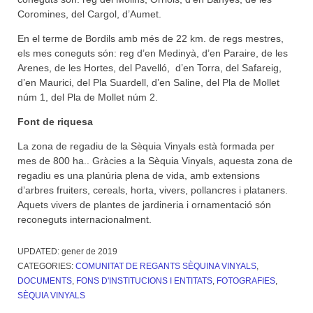
Coromines, del Cargol, d’Aumet.
En el terme de Bordils amb més de 22 km. de regs mestres,
els mes coneguts són: reg d’en Medinyà, d’en Paraire, de les
Arenes, de les Hortes, del Pavelló, d’en Torra, del Safareig,
d’en Maurici, del Pla Suardell, d’en Saline, del Pla de Mollet
núm 1, del Pla de Mollet núm 2.
Font de riquesa
La zona de regadiu de la Sèquia Vinyals està formada per
mes de 800 ha.. Gràcies a la Sèquia Vinyals, aquesta zona de
regadiu es una planúria plena de vida, amb extensions
d’arbres fruiters, cereals, horta, vivers, pollancres i plataners.
Aquets vivers de plantes de jardineria i ornamentació són
reconeguts internacionalment.
UPDATED:
gener de 2019
CATEGORIES:
COMUNITAT DE REGANTS SÈQUINA VINYALS
,
DOCUMENTS
,
FONS D'INSTITUCIONS I ENTITATS
,
FOTOGRAFIES
,
SÈQUIA VINYALS