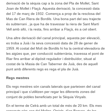
derivació de la sèquia cap a la zona del Pla de Mollet, Sant
Joan de Mollet i Flaçà. Aquesta derivació, la concessió data
del 17 de març de 1932. Comença a prop de la resclosa del
Mas de Can Riera de Bordils. Una bona part del seu trajecte
és subterrani , ja que ha de travessar la riera de Sant Martí
Vell amb sifó, i la resta, fins arribar a Flaçà, és a cel obert.
Una altre derivació del canal principal, aquesta per elevació,
es troba a Juià i la seva concessió data de 28 de gener de
1959. Al costat del Molí de Bordils hi ha la central elevadora de
les aigües que, per conducció subterrània, travessa el pont de
Riar fins arribar al dipòsit regulador i distribuïdor, situat al
costat de la Masia de Can Taberner de Juià, des de aquell
punt amb diferents regs es rega el pla de Juià.
Regs mestres
Els regs mestres són canals laterals que parteixen del canal
principal i que s’utilitzen per regar les diferents zones del
conjunt de pobles beneficiats per la Sèquia Vinyals.
En el terme de Celrà amb un total de més de 20 km. Els mes
coneguts són: reg del Molins, Orriols, d’en Banyes, de les