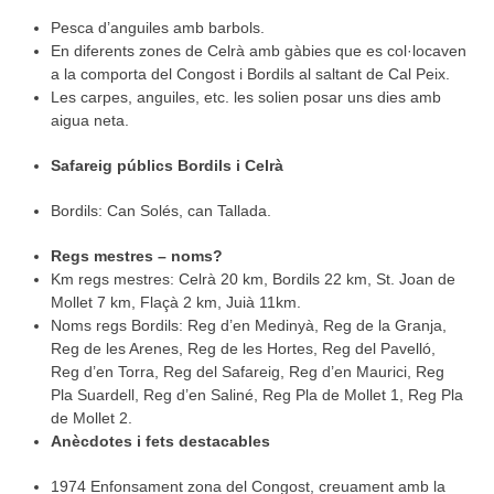
Pesca d’anguiles amb barbols.
En diferents zones de Celrà amb gàbies que es col·locaven
a la comporta del Congost i Bordils al saltant de Cal Peix.
Les carpes, anguiles, etc. les solien posar uns dies amb
aigua neta.
Safareig públics Bordils i Celrà
Bordils: Can Solés, can Tallada.
Regs mestres – noms?
Km regs mestres: Celrà 20 km, Bordils 22 km, St. Joan de
Mollet 7 km, Flaçà 2 km, Juià 11km.
Noms regs Bordils: Reg d’en Medinyà, Reg de la Granja,
Reg de les Arenes, Reg de les Hortes, Reg del Pavelló,
Reg d’en Torra, Reg del Safareig, Reg d’en Maurici, Reg
Pla Suardell, Reg d’en Saliné, Reg Pla de Mollet 1, Reg Pla
de Mollet 2.
Anècdotes i fets destacables
1974 Enfonsament zona del Congost, creuament amb la