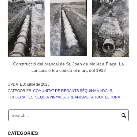
Construcció del brancal de St. Joan de Mollet a Flaçà. La
concessió fou cedida el març del 1932
UPDATED:
juliol de 2025
CATEGORIES:
COMUNITAT DE REGANTS SÈQUINA VINYALS
,
FOTOGRAFIES
,
SÈQUIA VINYALS
,
URBANISME I ARQUITECTURA
CATEGORIES