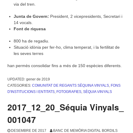
via del tren.
Junta de Govern:
President, 2 vicepresidents, Secretari i
14 vocals.
Font de riquesa
800 ha de regadiu.
Situació idònia per fer-ho, clima temperat, i la fertilitat de
les seves terres
han permès consolidar fins a més de 150 espècies diferents.
UPDATED:
gener de 2019
CATEGORIES:
COMUNITAT DE REGANTS SÈQUINA VINYALS
,
FONS
D'INSTITUCIONS I ENTITATS
,
FOTOGRAFIES
,
SÈQUIA VINYALS
2017_12_20_Séquia Vinyals_
001047
DESEMBRE DE 2017
BANC DE MEMÒRIA DIGITAL BORDILS