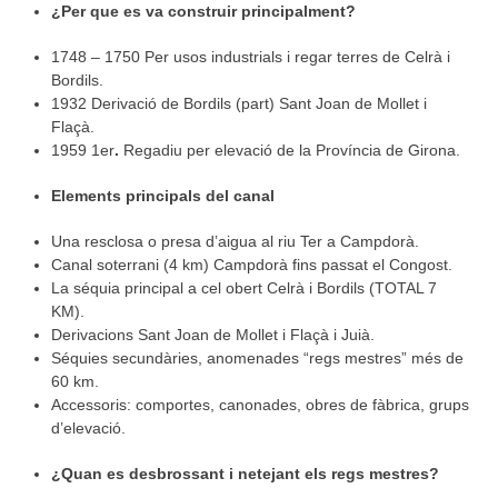
¿Per que es va construir principalment?
1748 – 1750 Per usos industrials i regar terres de Celrà i
Bordils.
1932 Derivació de Bordils (part) Sant Joan de Mollet i
Flaçà.
1959 1er
.
Regadiu per elevació de la Província de Girona.
Elements principals del canal
Una resclosa o presa d’aigua al riu Ter a Campdorà.
Canal soterrani (4 km) Campdorà fins passat el Congost.
La séquia principal a cel obert Celrà i Bordils (TOTAL 7
KM).
Derivacions Sant Joan de Mollet i Flaçà i Juià.
Séquies secundàries, anomenades “regs mestres” més de
60 km.
Accessoris: comportes, canonades, obres de fàbrica, grups
d’elevació.
¿Quan es desbrossant i netejant els regs mestres?