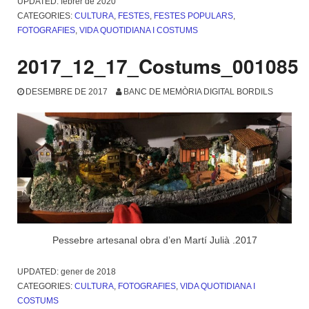
UPDATED:
febrer de 2020
CATEGORIES:
CULTURA
,
FESTES
,
FESTES POPULARS
,
FOTOGRAFIES
,
VIDA QUOTIDIANA I COSTUMS
2017_12_17_Costums_001085
DESEMBRE DE 2017
BANC DE MEMÒRIA DIGITAL BORDILS
Pessebre artesanal obra d’en Martí Julià .2017
UPDATED:
gener de 2018
CATEGORIES:
CULTURA
,
FOTOGRAFIES
,
VIDA QUOTIDIANA I
COSTUMS