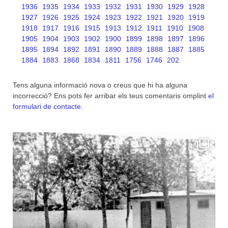
1936
1935
1934
1933
1932
1931
1930
1929
1928
1927
1926
1925
1924
1923
1922
1921
1920
1919
1918
1917
1916
1915
1913
1912
1911
1910
1908
1905
1904
1903
1902
1900
1899
1898
1897
1896
1895
1894
1892
1891
1890
1889
1888
1887
1885
1884
1883
1868
1834
1811
1756
1746
202
Tens alguna informació nova o creus que hi ha alguna
incorrecció? Ens pots fer arribar els teus comentaris omplint
el
formulari de contacte
.