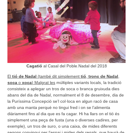
Cagatió
al Casal del Poble.Nadal del 2018
El
tió de Nadal
(també dit simplement
tió
,
tronc de Nadal
,
soca
o
xoca
) Malgrat les
múltiples variants locals, la tradició
consisteix a aplegar un tros de soca o branca gruixuda dies
abans del dia de Nadal, normalment el 8 de desembre, dia de
la Puríssima Concepció se’l col·loca en algun racó de casa
amb una manta perquè no tingui fred i on se l’alimenta
diàriament fins al dia que es fa cagar. Hi ha llars on el tió és
simplement una peça de fusta (una o diverses cadires, per
exemple), un tros de suro, o una caixa, de mides diferents
segons convingui per l’espai i mides dels regals, que haurà de