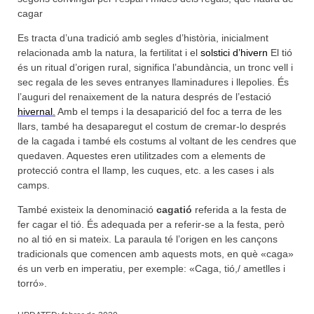
cagar
Es tracta d’una tradició amb segles d’història, inicialment
relacionada amb la natura, la fertilitat i el
solstici d’hivern
El tió
és un ritual d’origen rural, significa l’abundància, un tronc vell i
sec regala de les seves entranyes llaminadures i llepolies. És
l’auguri del renaixement de la natura després de l’estació
hivernal
.
Amb el temps i la desaparició del foc a terra de les
llars, també ha desaparegut el costum de cremar-lo després
de la cagada i també els costums al voltant de les cendres que
quedaven. Aquestes eren utilitzades com a elements de
protecció contra el llamp, les cuques, etc. a les cases i als
camps.
També existeix la denominació
cagatió
referida a la festa de
fer cagar el tió. És adequada per a referir-se a la festa, però
no al tió en si mateix. La paraula té l’origen en les cançons
tradicionals que comencen amb aquests mots, en què «caga»
és un verb en imperatiu, per exemple: «Caga, tió,/ ametlles i
torró».