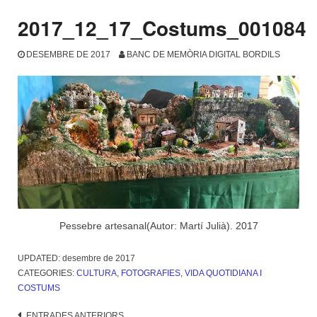
2017_12_17_Costums_001084
DESEMBRE DE 2017
BANC DE MEMÒRIA DIGITAL BORDILS
Pessebre artesanal(Autor: Martí Julià). 2017
UPDATED:
desembre de 2017
CATEGORIES:
CULTURA
,
FOTOGRAFIES
,
VIDA QUOTIDIANA I
COSTUMS
ENTRADES ANTERIORS