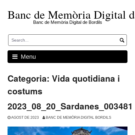
Skip
to
Banc de Memòria Digital d
content
Banc de Memòria Digital de Bordils
Menu
Categoria:
Vida quotidiana i
costums
2023_08_20_Sardanes_003481
AGOST DE 2023
BANC DE MEMÒRIA DIGITAL BORDILS