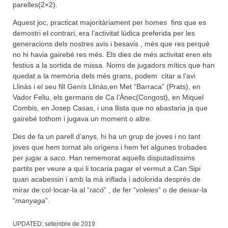
parelles(2×2).
Aquest joc, practicat majoritàriament per homes fins que es
demostri el contrari, era l’activitat lúdica preferida per les
generacions dels nostres avis i besavis , més que res perquè
no hi havia gairebé res més. Els dies de més activitat eren els
festius a la sortida de missa. Noms de jugadors mítics que han
quedat a la memòria dels més grans, podem citar a l’avi
Llinàs i el seu fill Genís Llinàs,en Met “Barraca” (Prats), en
Vador Feliu, els germans de Ca l’Ànec(Congost), en Miquel
Combis, en Josep Casas, i una llista que no abastaria ja que
gairebé tothom i jugava un moment o altre.
Des de fa un parell d’anys, hi ha un grup de joves i no tant
joves que hem tornat als orígens i hem fet algunes trobades
per jugar a s
aco
. Han rememorat aquells disputadíssims
partits per veure a qui li tocaria pagar el vermut a Can Sipi
quan acabessin i amb la mà inflada i adolorida després de
mirar de col·locar-la al “
racó
” , de fer “
voleies
” o de deixar-la
“
manyaga
”.
UPDATED:
setembre de 2019