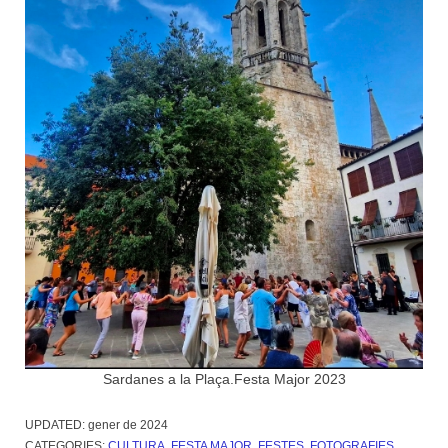
Sardanes a la Plaça.Festa Major 2023
UPDATED:
gener de 2024
CATEGORIES:
CULTURA
,
FESTA MAJOR
,
FESTES
,
FOTOGRAFIES
,