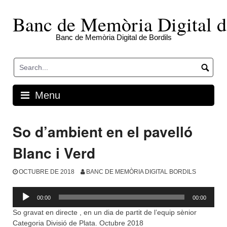
Skip
to
Banc de Memòria Digital d
content
Banc de Memòria Digital de Bordils
Menu
So d’ambient en el pavelló
Blanc i Verd
OCTUBRE DE 2018
BANC DE MEMÒRIA DIGITAL BORDILS
Reproductor
00:00
00:00
d'àudio
So gravat en directe , en un dia de partit de l’equip sènior
Categoria Divisió de Plata. Octubre 2018