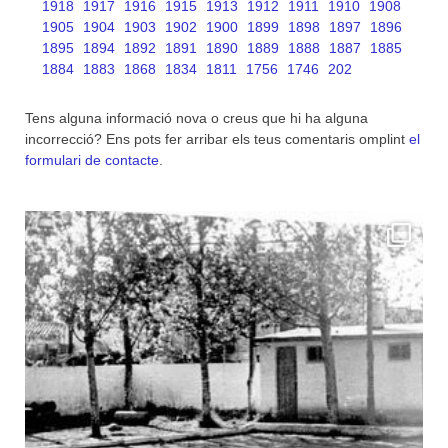
1918
1917
1916
1915
1913
1912
1911
1910
1908
1905
1904
1903
1902
1900
1899
1898
1897
1896
1895
1894
1892
1891
1890
1889
1888
1887
1885
1884
1883
1868
1834
1811
1756
1746
202
Tens alguna informació nova o creus que hi ha alguna
incorrecció? Ens pots fer arribar els teus comentaris omplint
el
formulari de contacte
.