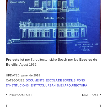
Projecte
fet per l’arquitecte Isidre Bosch per les
Escoles de
Bordils.
Agost 1932
UPDATED:
gener de 2018
CATEGORIES:
DOCUMENTS
,
ESCOLA DE BORDILS
,
FONS
D'INSTITUCIONS I ENTITATS
,
URBANISME I ARQUITECTURA
Post
PREVIOUS POST
NEXT POST
navigation