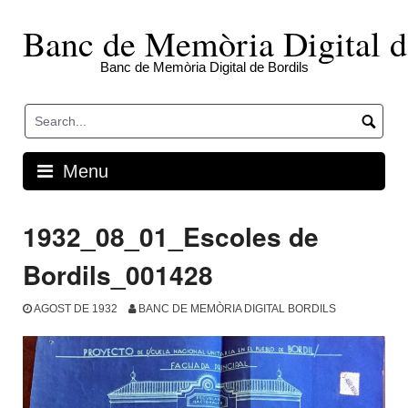
Skip
to
Banc de Memòria Digital d
content
Banc de Memòria Digital de Bordils
Menu
1932_08_01_Escoles de
Bordils_001428
AGOST DE 1932
BANC DE MEMÒRIA DIGITAL BORDILS