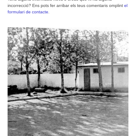
incorrecció? Ens pots fer arribar els teus comentaris omplint
el
formulari de contacte
.