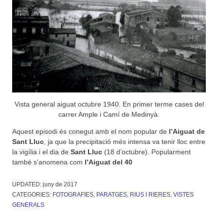
Vista general aiguat octubre 1940. En primer terme cases del
carrer Ample i Camí de Medinyà.
Aquest episodi és conegut amb el nom popular de
l’Aiguat de
Sant Lluc
, ja que la precipitació més intensa va tenir lloc entre
la vigília i el dia de
Sant Lluc
(18 d’octubre). Popularment
també s’anomena com
l’Aiguat del 40
UPDATED:
juny de 2017
CATEGORIES:
FOTOGRAFIES
,
PARATGES
,
RIUS I RIERES
,
VISTES
GENERALS