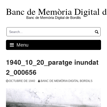
Skip
to
Banc de Memòria Digital d
content
Banc de Memòria Digital de Bordils
Menu
1940_10_20_paratge inundat
2_000656
OCTUBRE DE 1940
BANC DE MEMÒRIA DIGITAL BORDILS