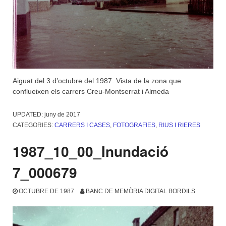
Aiguat del 3 d’octubre del 1987. Vista de la zona que
conflueixen els carrers Creu-Montserrat i Almeda
UPDATED:
juny de 2017
CATEGORIES:
CARRERS I CASES
,
FOTOGRAFIES
,
RIUS I RIERES
1987_10_00_Inundació
7_000679
OCTUBRE DE 1987
BANC DE MEMÒRIA DIGITAL BORDILS