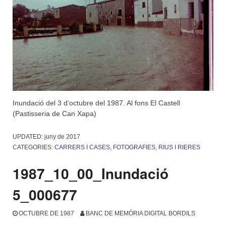
Inundació del 3 d’octubre del 1987. Al fons El Castell
(Pastisseria de Can Xapa)
UPDATED:
juny de 2017
CATEGORIES:
CARRERS I CASES
,
FOTOGRAFIES
,
RIUS I RIERES
1987_10_00_Inundació
5_000677
OCTUBRE DE 1987
BANC DE MEMÒRIA DIGITAL BORDILS