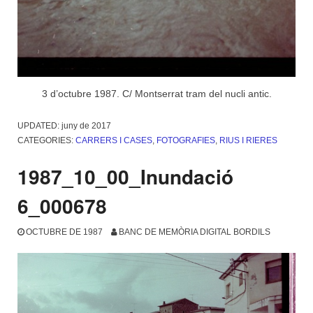
3 d’octubre 1987. C/ Montserrat tram del nucli antic.
UPDATED:
juny de 2017
CATEGORIES:
CARRERS I CASES
,
FOTOGRAFIES
,
RIUS I RIERES
1987_10_00_Inundació
6_000678
OCTUBRE DE 1987
BANC DE MEMÒRIA DIGITAL BORDILS