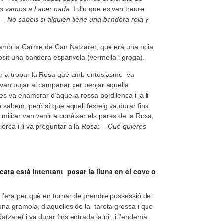
les vamos a hacer nada
. I diu que es van treure
: –
No sabeis si alguien tiene una bandera roja y
a amb la Carme de Can Natzaret, que era una noia
osit una bandera espanyola (vermella i groga).
yar a trobar la Rosa que amb entusiasme va
 van pujar al campanar per penjar aquella
es va enamorar d’aquella rossa bordilenca i ja li
 sabem, però sí que aquell festeig va durar fins
militar van venir a conèixer els pares de la Rosa,
lorca i li va preguntar a la Rosa: –
Qué quieres
ara està intentant posar la lluna en el cove o
r l’era per què en tornar de prendre possessió de
 una gramola, d’aquelles de la tarota grossa i que
tzaret i va durar fins entrada la nit, i l’endemà