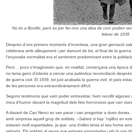
No és a Bordils, però és per fer-nos una idea de com podien ser 
febrer de 1939
Després d’uns primers moments d’incertesa, una gran gernació salud
celebrava amb alleujament i per damunt de tot, el final de la guerra
l’enyorada normalitat era el sentiment predominant entre la poblaci
Però… pocs s’imaginaven que, en realitat, començava una època de
no tenia gens d’interès a cercar una autèntica reconciliació despr
de guerra civil. El 1939, tot just acabada la guerra civil, el país esta
de les persones era extraordinàriament difícil.
Segons testimonis que vam poder entrevistar, hem recollit algunes 
mica d’humor davant la magnitud dels fets horrorosos que van viur
A davant de Can Nenci es van parar i van preguntar a dues dones, 
amb sorpresa aquell grup de soldats. –
Sabeis si hay “rojillos en es
estaven molt espantades, ja que una d’elles tenia el seu home amag
retirada. Els soldats al veure que estaven espantades i els hi van di