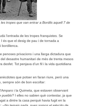
les tropes que van entrar a Bordils aquell 7 de
à l’entrada de les tropes franquistes. Se
. I és que el desig de pau i de tornada a
ó bordilenca.
 penoses privacions i una llarga dictadura que
és del desastre humanitari de més de trenta mesos
va desfet. Tot penjava d’un fil i la vida quotidiana
anècdotes que potser en faran riure, però una
e, sempre són de bon escoltar:
l’Amparo i la Quimeta, que estaven observant
te pueblo
? I elles no sabien què contestar, ja que
at a dintre la casa perquè havia fugit en la
r: –
No temais nada, pues somos el ejèrcito de