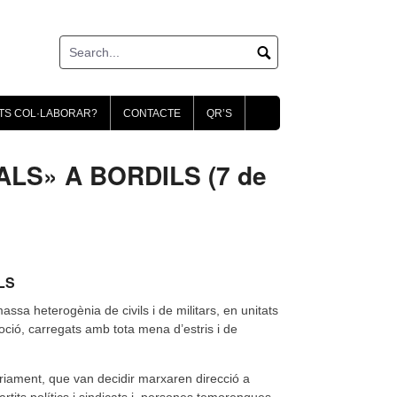
TS COL·LABORAR?
CONTACTE
QR’S
LS» A BORDILS (7 de
LS
ssa heterogènia de civils i de militars, en unitats
oció, carregats amb tota mena d’estris i de
riament, que van decidir marxaren direcció a
rtits polítics i sindicats i persones temorenques