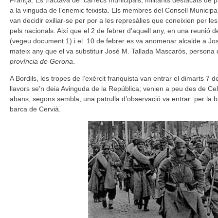
a la vinguda de l’enemic feixista. Els membres del Consell Municipa
van decidir exiliar-se per por a les represàlies que coneixien per l
pels nacionals. Així que el 2 de febrer d’aquell any, en una reunió
(vegeu document 1) i el 10 de febrer es va anomenar alcalde a José 
mateix any que el va substituir José M. Tallada Mascarós, persona
província de Gerona
.
A Bordils, les tropes de l’exèrcit franquista van entrar el dimarts 7
llavors se’n deia Avinguda de la República; venien a peu des de Cel
abans, segons sembla, una patrulla d’observació va entrar per la b
barca de Cervià.