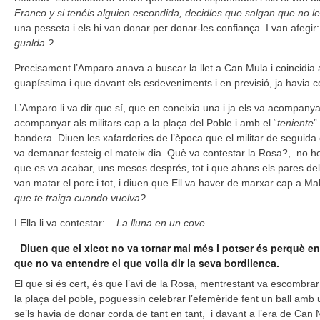
Franco y si tenéis alguien escondida, decidles que salgan que no 
una pesseta i els hi van donar per donar-les confiança. I van afegir
gualda ?
Precisament l’Amparo anava a buscar la llet a Can Mula i coincidi
guapíssima i que davant els esdeveniments i en previsió, ja havia c
L’Amparo li va dir que sí, que en coneixia una i ja els va acompan
acompanyar als militars cap a la plaça del Poble i amb el “
teniente
”
bandera. Diuen les xafarderies de l’època que el militar de seguida 
va demanar festeig el mateix dia. Què va contestar la Rosa?, no ho
que es va acabar, uns mesos després, tot i que abans els pares del 
van matar el porc i tot, i diuen que Ell va haver de marxar cap a Mal
que te traiga cuando vuelva?
I Ella li va contestar:
– La lluna en un cove.
Diuen que el xicot no va tornar mai més i potser és perquè enc
que no va entendre el que volia dir la seva bordilenca.
El que si és cert, és que l’avi de la Rosa, mentrestant va escombra
la plaça del poble, poguessin celebrar l’efemèride fent un ball amb
se’ls havia de donar corda de tant en tant, i davant a l’era de Can Na