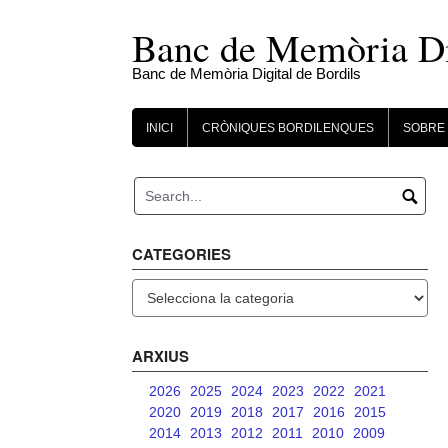
Skip
to
Banc de Memòria Dig
content
Banc de Memòria Digital de Bordils
INICI
CRÒNIQUES BORDILENQUES
SOBRE 
CATEGORIES
Categories
ARXIUS
2026
2025
2024
2023
2022
2021
2020
2019
2018
2017
2016
2015
2014
2013
2012
2011
2010
2009