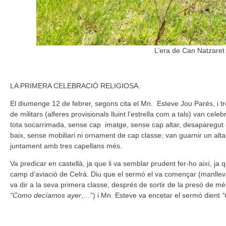
L’era de Can Natzaret 
LA PRIMERA CELEBRACIÓ RELIGIOSA.
El diumenge 12 de febrer, segons cita el Mn. Esteve Jou Parés, i tr
de militars (alferes provisionals lluint l’estrella com a tals) van ce
tota socarrimada, sense cap imatge, sense cap altar, desaparegut el
baix, sense mobiliari ni ornament de cap classe; van guarnir un altar 
juntament amb tres capellans més.
Va predicar en castellà, ja que li va semblar prudent fer-ho així, ja
camp d’aviació de Celrà. Diu que el sermó el va començar (manllev
va dir a la seva primera classe, després de sortir de la presó de m
“Como decíamos ayer
,…”) i Mn. Esteve va encetar el sermó dient
“