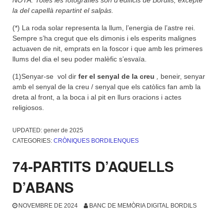
la del capellà repartint el salpàs.
(*) La roda solar representa la llum, l’energia de l’astre rei.
Sempre s’ha cregut que els dimonis i els esperits malignes
actuaven de nit, emprats en la foscor i que amb les primeres
llums del dia el seu poder malèfic s’esvaïa.
(1)Senyar-se vol dir
fer el senyal de la creu
,
beneir, senyar
amb el senyal de la creu / senyal que els catòlics fan amb la
dreta al front, a la boca i al pit en llurs oracions i actes
religiosos.
UPDATED:
gener de 2025
CATEGORIES:
CRÒNIQUES BORDILENQUES
74-PARTITS D’AQUELLS
D’ABANS
NOVEMBRE DE 2024
BANC DE MEMÒRIA DIGITAL BORDILS