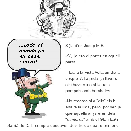
3 )la d’en Josep M.B.
-Sí, jo era el porter en aquell
partit.
– Era a la Pista Vella un dia al
vespre. A La pista, ja llavors,
s’hi havien instal·lat uns
pàmpols amb bombetes .
-No recordo si a “ells” els hi
anava la lliga, però pot ser, ja
que aquells anys eren dels
“
punteros
” amb el GE i EG i
Sarrià de Dalt, sempre quedaven dels tres o quatre primers.