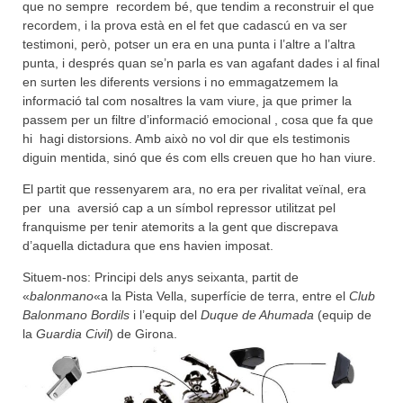
que no sempre recordem bé, que tendim a reconstruir el que
recordem, i la prova està en el fet que cadascú en va ser
testimoni, però, potser un era en una punta i l’altre a l’altra
punta, i després quan se’n parla es van agafant dades i al final
en surten les diferents versions i no emmagatzemem la
informació tal com nosaltres la vam viure, ja que primer la
passem per un filtre d’informació emocional , cosa que fa que
hi hagi distorsions. Amb això no vol dir que els testimonis
diguin mentida, sinó que és com ells creuen que ho han viure.
El partit que ressenyarem ara, no era per rivalitat veïnal, era
per una aversió cap a un símbol repressor utilitzat pel
franquisme per tenir atemorits a la gent que discrepava
d’aquella dictadura que ens havien imposat.
Situem-nos: Principi dels anys seixanta, partit de
«
balonmano
«a la Pista Vella, superfície de terra, entre el
Club
Balonmano Bordils
i l’equip del
Duque de Ahumada
(equip de
la
Guardia Civil
) de Girona.