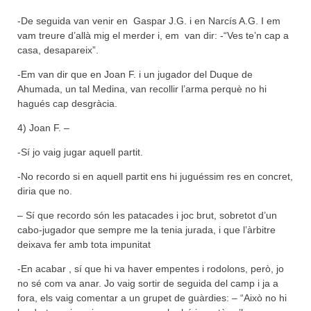
-De seguida van venir en Gaspar J.G. i en Narcís A.G. I em
vam treure d’allà mig el merder i, em van dir: -“Ves te’n cap a
casa, desapareix”.
-Em van dir que en Joan F. i un jugador del Duque de
Ahumada, un tal Medina, van recollir l’arma perquè no hi
hagués cap desgràcia.
4) Joan F. –
-Sí jo vaig jugar aquell partit.
-No recordo si en aquell partit ens hi juguéssim res en concret,
diria que no.
– Sí que recordo són les patacades i joc brut, sobretot d’un
cabo-jugador que sempre me la tenia jurada, i que l’àrbitre
deixava fer amb tota impunitat
-En acabar , sí que hi va haver empentes i rodolons, però, jo
no sé com va anar. Jo vaig sortir de seguida del camp i ja a
fora, els vaig comentar a un grupet de guàrdies: – “Això no hi