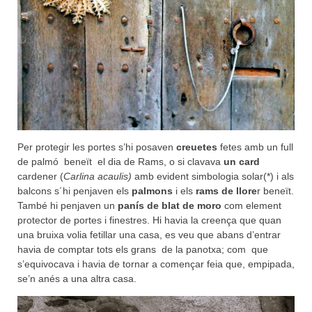
Per protegir les portes s’hi posaven
creuetes
fetes amb un full
de palmó beneït el dia de Rams, o si clavava
un card
cardener (
Carlina acaulis)
amb evident simbologia solar(*) i als
balcons s´hi penjaven els
palmons
i els
rams de llore
r beneït.
També hi penjaven un
panís de blat de moro
com element
protector de portes i finestres. Hi havia la creença que quan
una bruixa volia fetillar una casa, es veu que abans d’entrar
havia de comptar tots els grans de la panotxa; com que
s’equivocava i havia de tornar a començar feia que, empipada,
se’n anés a una altra casa.