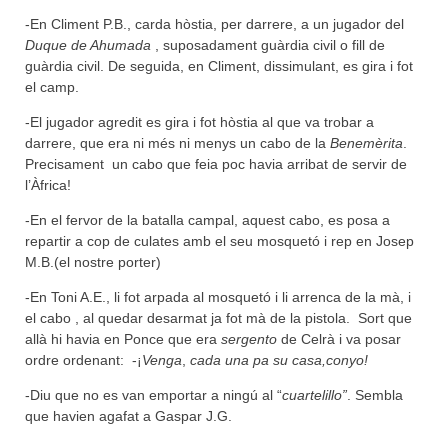
-En Climent P.B., carda hòstia, per darrere, a un jugador del
Duque de Ahumada
, suposadament guàrdia civil o fill de
guàrdia civil. De seguida, en Climent, dissimulant, es gira i fot
el camp.
-El jugador agredit es gira i fot hòstia al que va trobar a
darrere, que era ni més ni menys un cabo de la
Benemèrita
.
Precisament un cabo que feia poc havia arribat de servir de
l’Àfrica!
-En el fervor de la batalla campal, aquest cabo, es posa a
repartir a cop de culates amb el seu mosquetó i rep en Josep
M.B.(el nostre porter)
-En Toni A.E., li fot arpada al mosquetó i li arrenca de la mà, i
el cabo , al quedar desarmat ja fot mà de la pistola. Sort que
allà hi havia en Ponce que era
sergento
de Celrà i va posar
ordre ordenant: -¡
Venga
,
cada una pa su casa,conyo!
-Diu que no es van emportar a ningú al “
cuartelillo”
. Sembla
que havien agafat a Gaspar J.G.