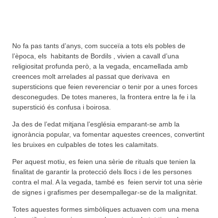
No fa pas tants d’anys, com succeïa a tots els pobles de
l’època, els habitants de Bordils , vivien a cavall d’una
religiositat profunda però, a la vegada, encamellada amb
creences molt arrelades al passat que derivava en
supersticions que feien reverenciar o tenir por a unes forces
desconegudes. De totes maneres, la frontera entre la fe i la
superstició és confusa i boirosa.
Ja des de l’edat mitjana l’església emparant-se amb la
ignorància popular, va fomentar aquestes creences, convertint
les bruixes en culpables de totes les calamitats.
Per aquest motiu, es feien una sèrie de rituals que tenien la
finalitat de garantir la protecció dels llocs i de les persones
contra el mal. A la vegada, també es feien servir tot una sèrie
de signes i grafismes per desempallegar-se de la malignitat.
Totes aquestes formes simbòliques actuaven com una mena