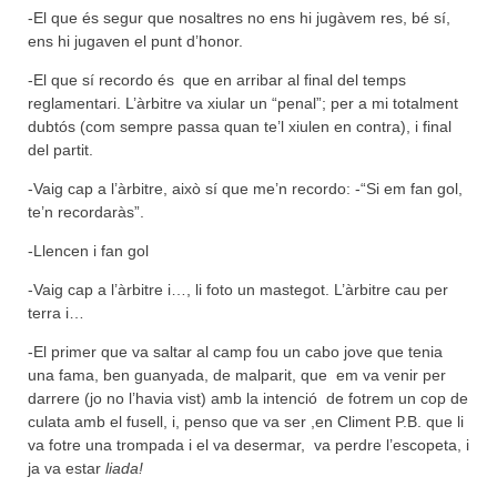
-El que és segur que nosaltres no ens hi jugàvem res, bé sí,
ens hi jugaven el punt d’honor.
-El que sí recordo és que en arribar al final del temps
reglamentari. L’àrbitre va xiular un “penal”; per a mi totalment
dubtós (com sempre passa quan te’l xiulen en contra), i final
del partit.
-Vaig cap a l’àrbitre, això sí que me’n recordo: -“Si em fan gol,
te’n recordaràs”.
-Llencen i fan gol
-Vaig cap a l’àrbitre i…, li foto un mastegot. L’àrbitre cau per
terra i…
-El primer que va saltar al camp fou un cabo jove que tenia
una fama, ben guanyada, de malparit, que em va venir per
darrere (jo no l’havia vist) amb la intenció de fotrem un cop de
culata amb el fusell, i, penso que va ser ,en Climent P.B. que li
va fotre una trompada i el va desermar, va perdre l’escopeta, i
ja va estar
liada!