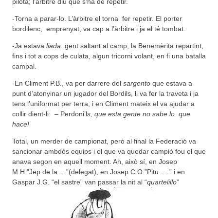
pilota; l’àrbitre diu que s’ha de repetir.
-Torna a parar-lo. L’àrbitre el torna fer repetir. El porter
bordilenc, emprenyat, va cap a l’àrbitre i ja el té tombat.
-Ja estava
liada:
gent saltant al camp, la Benemèrita repartint,
fins i tot a cops de culata, algun tricorni volant, en fi una batalla
campal.
-En Climent P.B., va per darrere del
sargento
que estava a
punt d’atonyinar un jugador del Bordils, li va fer la traveta i ja
tens l’uniformat per terra, i en Climent mateix el va ajudar a
collir dient-li: – Perdoni’l
s, que esta gente no sabe lo que
hace!
Total, un merder de campionat, però al final la Federació va
sancionar ambdós equips i el que va quedar campió fou el que
anava segon en aquell moment. Ah, això sí, en Josep
M.H.”Jep de la …”(delegat), en Josep C.O.”Pitu ….” i en
Gaspar J.G. “el sastre” van passar la nit al “
quartelillo
”