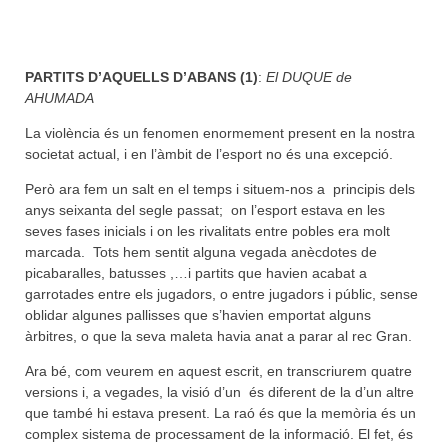
PARTITS D’AQUELLS D’ABANS (1)
:
El DUQUE de
AHUMADA
La violència és un fenomen enormement present en la nostra
societat actual, i en l’àmbit de l’esport no és una excepció.
Però ara fem un salt en el temps i situem-nos a principis dels
anys seixanta del segle passat; on l’esport estava en les
seves fases inicials i on les rivalitats entre pobles era molt
marcada. Tots hem sentit alguna vegada anècdotes de
picabaralles, batusses ,…i partits que havien acabat a
garrotades entre els jugadors, o entre jugadors i públic, sense
oblidar algunes pallisses que s’havien emportat alguns
àrbitres, o que la seva maleta havia anat a parar al rec Gran.
Ara bé, com veurem en aquest escrit, en transcriurem quatre
versions i, a vegades, la visió d’un és diferent de la d’un altre
que també hi estava present. La raó és que la memòria és un
complex sistema de processament de la informació. El fet, és