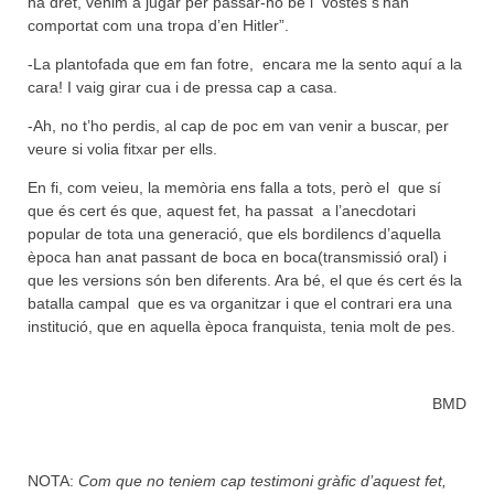
ha dret, venim a jugar per passar-ho bé i vostès s’han
comportat com una tropa d’en Hitler”.
-La plantofada que em fan fotre, encara me la sento aquí a la
cara! I vaig girar cua i de pressa cap a casa.
-Ah, no t’ho perdis, al cap de poc em van venir a buscar, per
veure si volia fitxar per ells.
En fi, com veieu, la memòria ens falla a tots, però el que sí
que és cert és que, aquest fet, ha passat a l’anecdotari
popular de tota una generació, que els bordilencs d’aquella
època han anat passant de boca en boca(transmissió oral) i
que les versions són ben diferents. Ara bé, el que és cert és la
batalla campal que es va organitzar i que el contrari era una
institució, que en aquella època franquista, tenia molt de pes.
BMD
NOTA:
Com que no teniem cap testimoni gràfic d’aquest fet,