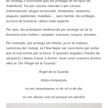
de sortilegi o exorcisme que els protegia de tot tipus de
maledicció, fos per causes naturals o per causes
sobrenaturals: pluges torrencials, tempestes, sequeres,
plagues, epidèmies, malalties…, però també, de sortilegis,
accions de bruixeria i altres mals esperits.
Per això, les pràctiques tradicionals per protegir-se de la
bruixeria eren moltes i variades: oracions, conjurs, amulets…
Per exemple, per protegir els infants, ja en la mateixa
cerimònia del bateig, se’l feia llepar sal, exorcisme per evitar
que el mal entrés per la boca. O quantes vegades t’havies de
senyar(1) i abans d’anar a dormir, resar unes oracions d’entre
elles la “De l’Àngel de la Guarda”:
Àngel de la Guarda,
dolça companyia,
no em desempareu ni de nit ni de dia.
no em deixeu mai sol perquè em perdria.