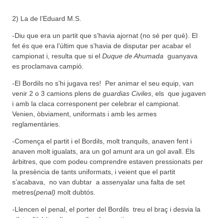
2) La de l’Eduard M.S.
-Diu que era un partit que s’havia ajornat (no sé per què). El
fet és que era l’últim que s’havia de disputar per acabar el
campionat i, resulta que si el
Duque de Ahumada
guanyava
es proclamava campió.
-El Bordils no s’hi jugava res! Per animar el seu equip, van
venir 2 o 3 camions plens de
guardias Civiles
, els que jugaven
i amb la claca corresponent per celebrar el campionat.
Venien, òbviament, uniformats i amb les armes
reglamentàries.
-Comença el partit i el Bordils, molt tranquils, anaven fent i
anaven molt igualats, ara un gol amunt ara un gol avall. Els
àrbitres, que com podeu comprendre estaven pressionats per
la presència de tants uniformats, i veient que el partit
s’acabava, no van dubtar a assenyalar una falta de set
metres(
penal)
molt dubtós.
-Llencen el penal, el porter del Bordils treu el braç i desvia la