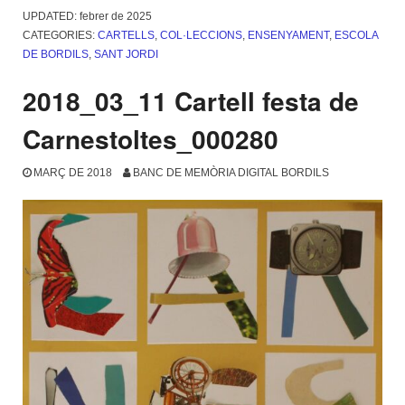
UPDATED:
febrer de 2025
CATEGORIES:
CARTELLS
,
COL·LECCIONS
,
ENSENYAMENT
,
ESCOLA
DE BORDILS
,
SANT JORDI
2018_03_11 Cartell festa de
Carnestoltes_000280
MARÇ DE 2018
BANC DE MEMÒRIA DIGITAL BORDILS