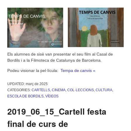
Els alumnes de sisè van presentar el seu film al Casal de
Bordils i a la Filmoteca de Catalunya de Barcelona.
Podeu visionar la pel·lícula:
Tempa de canvis «
UPDATED:
març de 2025
CATEGORIES:
CARTELLS
,
CINEMA
,
COL·LECCIONS
,
CULTURA
,
ESCOLA DE BORDILS
,
VÍDEOS
2019_06_15_Cartell festa
final de curs de