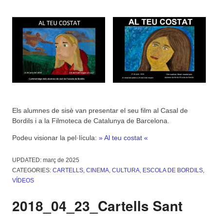
Els alumnes de sisè van presentar el seu film al Casal de
Bordils i a la Filmoteca de Catalunya de Barcelona.
Podeu visionar la pel·lícula:
» Al teu costat «
UPDATED:
març de 2025
CATEGORIES:
CARTELLS
,
CINEMA
,
CULTURA
,
ESCOLA DE BORDILS
,
VÍDEOS
2018_04_23_Cartells Sant