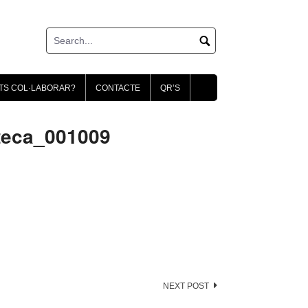
TS COL·LABORAR?
CONTACTE
QR’S
teca_001009
NEXT POST