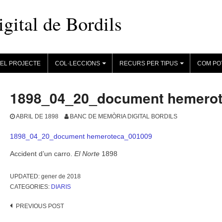
ital de Bordils
EL PROJECTE
COL·LECCIONS
RECURS PER TIPUS
COM PO
+
+
1898_04_20_document hemero
ABRIL DE 1898
BANC DE MEMÒRIA DIGITAL BORDILS
1898_04_20_document hemeroteca_001009
Accident d’un carro.
El Norte
1898
UPDATED:
gener de 2018
CATEGORIES:
DIARIS
Post
PREVIOUS POST
navigation