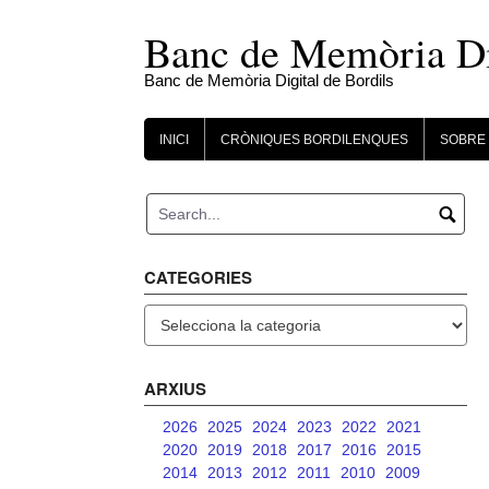
Skip
to
Banc de Memòria Dig
content
Banc de Memòria Digital de Bordils
INICI
CRÒNIQUES BORDILENQUES
SOBRE 
CATEGORIES
Categories
ARXIUS
2026
2025
2024
2023
2022
2021
2020
2019
2018
2017
2016
2015
2014
2013
2012
2011
2010
2009