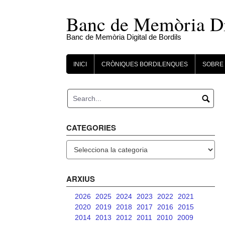
Skip
to
Banc de Memòria Dig
content
Banc de Memòria Digital de Bordils
INICI
CRÒNIQUES BORDILENQUES
SOBRE 
CATEGORIES
Categories
ARXIUS
2026
2025
2024
2023
2022
2021
2020
2019
2018
2017
2016
2015
2014
2013
2012
2011
2010
2009