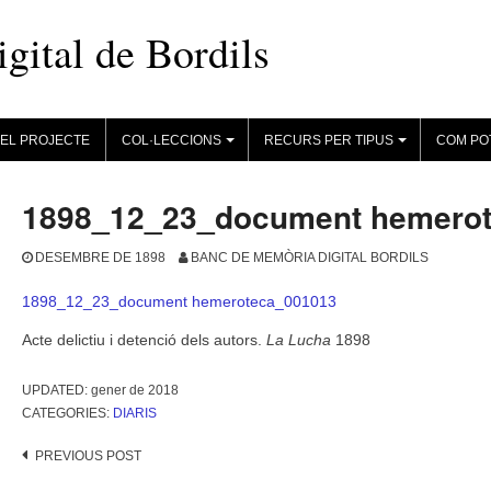
ital de Bordils
EL PROJECTE
COL·LECCIONS
RECURS PER TIPUS
COM PO
+
+
1898_12_23_document hemero
DESEMBRE DE 1898
BANC DE MEMÒRIA DIGITAL BORDILS
1898_12_23_document hemeroteca_001013
Acte delictiu i detenció dels autors.
La Lucha
1898
UPDATED:
gener de 2018
CATEGORIES:
DIARIS
Post
PREVIOUS POST
navigation