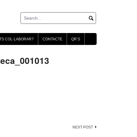
TS COL·LABORAR?
CONTACTE
QR’S
teca_001013
NEXT POST