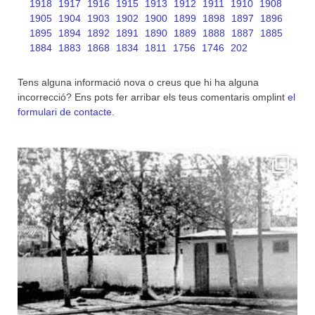
1918
1917
1916
1915
1913
1912
1911
1910
1908
1905
1904
1903
1902
1900
1899
1898
1897
1896
1895
1894
1892
1891
1890
1889
1888
1887
1885
1884
1883
1868
1834
1811
1756
1746
202
Tens alguna informació nova o creus que hi ha alguna
incorrecció? Ens pots fer arribar els teus comentaris omplint
el
formulari de contacte
.