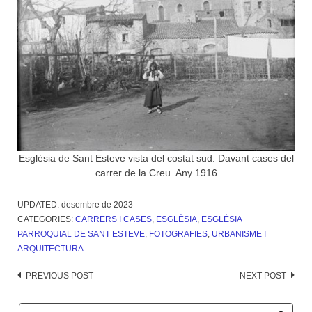
Església de Sant Esteve vista del costat sud. Davant cases del
carrer de la Creu. Any 1916
UPDATED:
desembre de 2023
CATEGORIES:
CARRERS I CASES
,
ESGLÉSIA
,
ESGLÉSIA
PARROQUIAL DE SANT ESTEVE
,
FOTOGRAFIES
,
URBANISME I
ARQUITECTURA
Post
PREVIOUS POST
NEXT POST
navigation