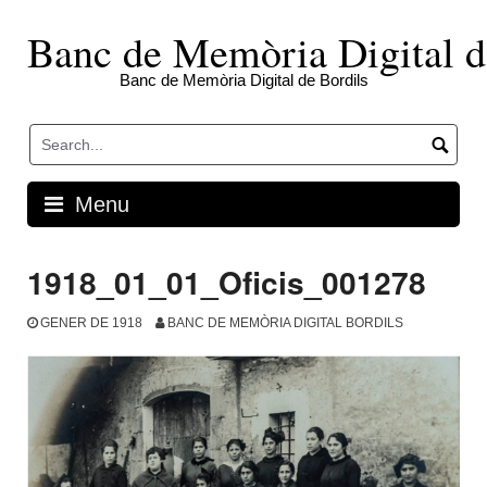
Skip
to
Banc de Memòria Digital d
content
Banc de Memòria Digital de Bordils
Menu
1918_01_01_Oficis_001278
GENER DE 1918
BANC DE MEMÒRIA DIGITAL BORDILS