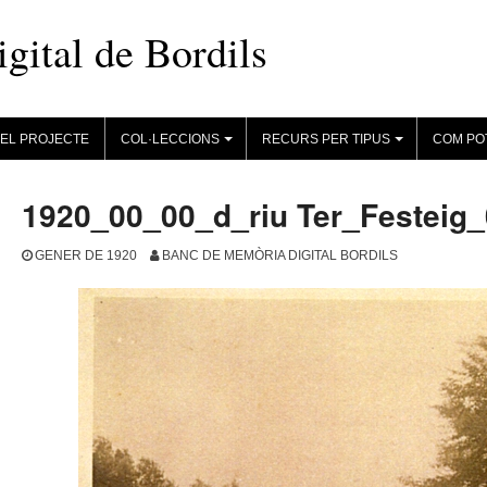
ital de Bordils
EL PROJECTE
COL·LECCIONS
RECURS PER TIPUS
COM PO
+
+
1920_00_00_d_riu Ter_Festeig
GENER DE 1920
BANC DE MEMÒRIA DIGITAL BORDILS