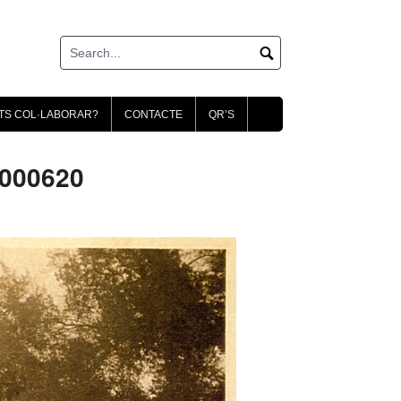
TS COL·LABORAR?
CONTACTE
QR’S
_000620