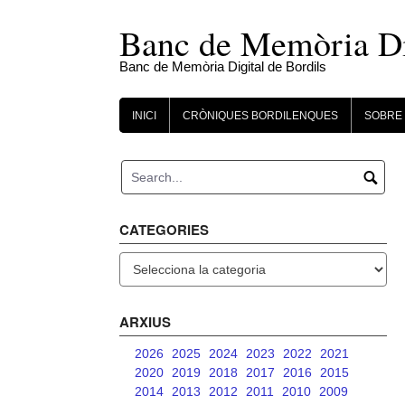
Skip
to
Banc de Memòria Dig
content
Banc de Memòria Digital de Bordils
INICI
CRÒNIQUES BORDILENQUES
SOBRE 
CATEGORIES
Categories
ARXIUS
2026
2025
2024
2023
2022
2021
2020
2019
2018
2017
2016
2015
2014
2013
2012
2011
2010
2009