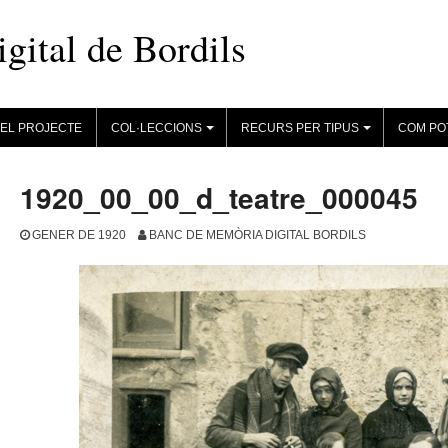
ital de Bordils
EL PROJECTE
COL·LECCIONS
RECURS PER TIPUS
COM PO
+
+
1920_00_00_d_teatre_000045
GENER DE 1920
BANC DE MEMÒRIA DIGITAL BORDILS