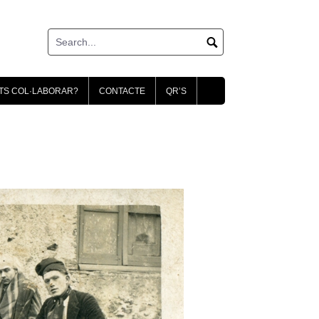
TS COL·LABORAR?
CONTACTE
QR’S