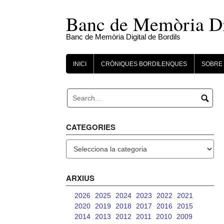
Skip
to
Banc de Memòria Dig
content
Banc de Memòria Digital de Bordils
INICI
CRÒNIQUES BORDILENQUES
SOBRE 
CATEGORIES
Categories
ARXIUS
2026
2025
2024
2023
2022
2021
2020
2019
2018
2017
2016
2015
2014
2013
2012
2011
2010
2009