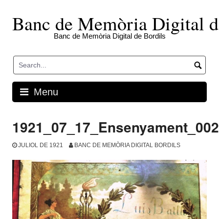
Skip
to
Banc de Memòria Digital d
content
Banc de Memòria Digital de Bordils
Menu
1921_07_17_Ensenyament_002
JULIOL DE 1921
BANC DE MEMÒRIA DIGITAL BORDILS