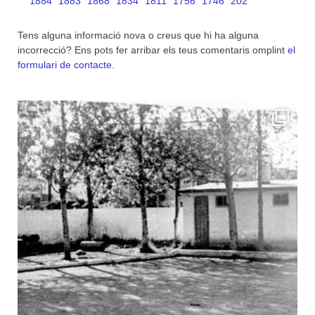
1884
1883
1868
1834
1811
1756
1746
202
Tens alguna informació nova o creus que hi ha alguna
incorrecció? Ens pots fer arribar els teus comentaris omplint
el
formulari de contacte
.