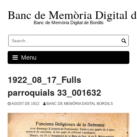
Skip
to
Banc de Memòria Digital d
content
Banc de Memòria Digital de Bordils
Menu
1922_08_17_Fulls
parroquials 33_001632
AGOST DE 1922
BANC DE MEMÒRIA DIGITAL BORDILS