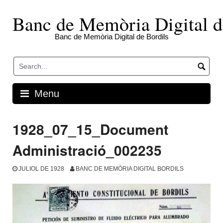
Skip
to
Banc de Memòria Digital d
content
Banc de Memòria Digital de Bordils
Menu
1928_07_15_Document
Administració_002235
JULIOL DE 1928
BANC DE MEMÒRIA DIGITAL BORDILS