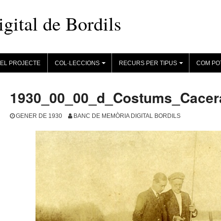
ital de Bordils
EL PROJECTE
COL·LECCIONS
RECURS PER TIPUS
COM PO
+
+
1930_00_00_d_Costums_Cacer
GENER DE 1930
BANC DE MEMÒRIA DIGITAL BORDILS