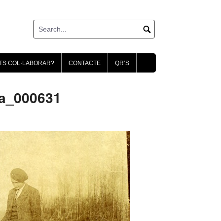
TS COL·LABORAR?
CONTACTE
QR’S
a_000631