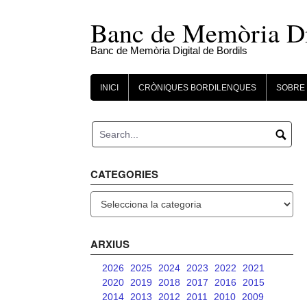
Skip
to
Banc de Memòria Dig
content
Banc de Memòria Digital de Bordils
INICI
CRÒNIQUES BORDILENQUES
SOBRE 
CATEGORIES
Categories
ARXIUS
2026
2025
2024
2023
2022
2021
2020
2019
2018
2017
2016
2015
2014
2013
2012
2011
2010
2009