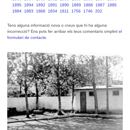
1895
1894
1892
1891
1890
1889
1888
1887
1885
1884
1883
1868
1834
1811
1756
1746
202
Tens alguna informació nova o creus que hi ha alguna
incorrecció? Ens pots fer arribar els teus comentaris omplint
el
formulari de contacte
.