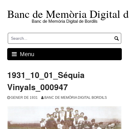
Skip
to
Banc de Memòria Digital d
content
Banc de Memòria Digital de Bordils
Menu
1931_10_01_Séquia
Vinyals_000947
GENER DE 1931
BANC DE MEMÒRIA DIGITAL BORDILS